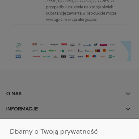
77891, CI 77163, CI 77007, CI 77266. W
przypadku uczulenia na którąkolwiek
substancję zawartą w produkcie może
wystąpić reakcja alergiczna.
O NAS
INFORMACJE
MOJE KONTO
Dbamy o Twoją prywatność