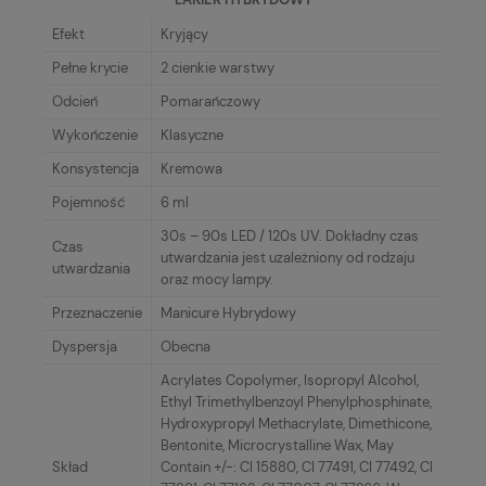
Efekt
Kryjący
Pełne krycie
2 cienkie warstwy
Odcień
Pomarańczowy
Wykończenie
Klasyczne
Konsystencja
Kremowa
Pojemność
6 ml
30s – 90s LED / 120s UV. Dokładny czas
Czas
utwardzania jest uzależniony od rodzaju
utwardzania
oraz mocy lampy.
Przeznaczenie
Manicure Hybrydowy
Dyspersja
Obecna
Acrylates Copolymer, Isopropyl Alcohol,
Ethyl Trimethylbenzoyl Phenylphosphinate,
Hydroxypropyl Methacrylate, Dimethicone,
Bentonite, Microcrystalline Wax, May
Skład
Contain +/-: CI 15880, CI 77491, CI 77492, CI