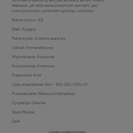
do kolekcji delikatny, ale zdecydowany akcent fioletu.
Niebieski, jak bezkresna przestrzeń nad nami, jest
kolorystycznym symbolem spokoju i wolności.
Numer koloru: 821
Efekt: Kryjący
Pełne krycie: 2 cienkie warstwy
Odcień: Pomarańczowy
Wykończenie: Klasyczne
Konsystencja: Kremowa
Pojemność: 6 ml
Czas utwardzania: 30s – 90s LED / 120s UV
Przeznaczenie: Manicure Hybrydowy
Dyspersja: Obecna
Specyfikacja:
Zwiń
LAKIER HYBRYDOWY