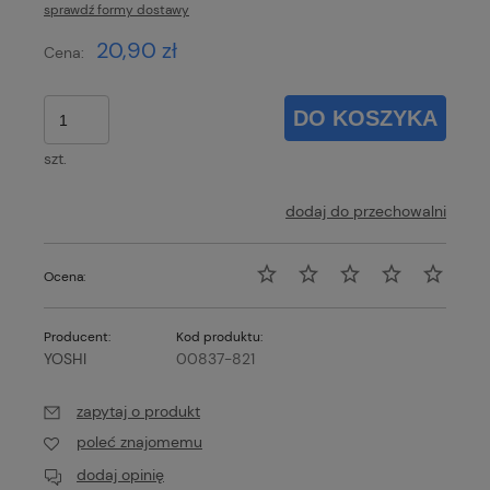
sprawdź formy dostawy
Cena nie zawiera ewentualnych kosztów płatności
20,90 zł
Cena:
DO KOSZYKA
szt.
dodaj do przechowalni
Ocena:
Producent:
Kod produktu:
YOSHI
00837-821
zapytaj o produkt
poleć znajomemu
dodaj opinię