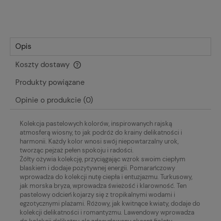
Opis
Koszty dostawy
Cena nie zawiera ewentualnych kosztów płatności
Produkty powiązane
Opinie o produkcie (0)
Kolekcja pastelowych kolorów, inspirowanych rajską
atmosferą wiosny, to jak podróż do krainy delikatności i
harmonii. Każdy kolor wnosi swój niepowtarzalny urok,
tworząc pejzaż pełen spokoju i radości.
Żółty ożywia kolekcję, przyciągając wzrok swoim ciepłym
blaskiem i dodaje pozytywnej energii. Pomarańczowy
wprowadza do kolekcji nutę ciepła i entuzjazmu. Turkusowy,
jak morska bryza, wprowadza świeżość i klarowność. Ten
pastelowy odcień kojarzy się z tropikalnymi wodami i
egzotycznymi plażami. Różowy, jak kwitnące kwiaty, dodaje do
kolekcji delikatności i romantyzmu. Lawendowy wprowadza