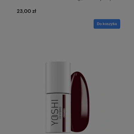
przydymiony beż z subtelną drobiną
23,00 zł
Do koszyka