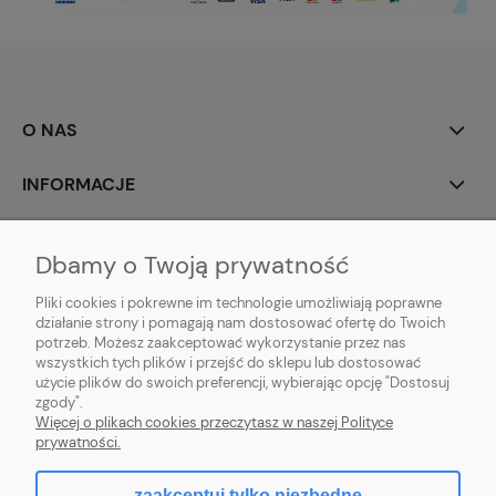
O NAS
INFORMACJE
MOJE KONTO
Dbamy o Twoją prywatność
POMOC
Pliki cookies i pokrewne im technologie umożliwiają poprawne
działanie strony i pomagają nam dostosować ofertę do Twoich
potrzeb. Możesz zaakceptować wykorzystanie przez nas
wszystkich tych plików i przejść do sklepu lub dostosować
użycie plików do swoich preferencji, wybierając opcję "Dostosuj
zgody".
Hurtownia kosmetyczna Zby-Mal | ul. Mościckiego 14; 66-400 Gorzów
Więcej o plikach cookies przeczytasz w naszej Polityce
Wlkp. | NIP: 5992806699 | Tel.
698 35 12 13
|
zby-mal@wp.pl
prywatności.
zaakceptuj tylko niezbędne