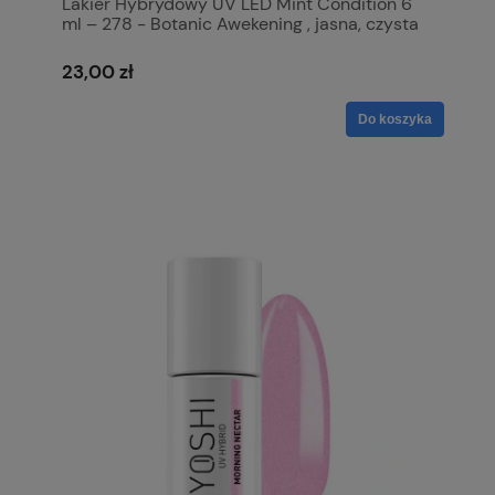
Lakier Hybrydowy UV LED Mint Condition 6
ml – 278 - Botanic Awekening , jasna, czysta
mięta z chłodnym podtonem
23,00 zł
Do koszyka