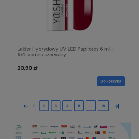
Lakier Hybrydowy UV LED Papilotes 6 ml –
154 ciemno czerwony
20,90 zł
Do koszyka
«
»
1
2
3
4
5
...
18