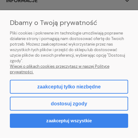
INFORMACJE
MOJE KONTO
Dbamy o Twoją prywatność
POMOC
Pliki cookies i pokrewne im technologie umożliwiają poprawne
działanie strony i pomagają nam dostosować ofertę do Twoich
potrzeb. Możesz zaakceptować wykorzystanie przez nas
wszystkich tych plików i przejść do sklepu lub dostosować
użycie plików do swoich preferencji, wybierając opcję "Dostosuj
zgody".
Hurtownia kosmetyczna Zby-Mal | ul. Mościckiego 14; 66-400 Gorzów
Więcej o plikach cookies przeczytasz w naszej Polityce
Wlkp. | NIP: 5992806699 | Tel.
698 35 12 13
|
zby-mal@wp.pl
prywatności.
zaakceptuj tylko niezbędne
pokaż pełną wersję strony
dostosuj zgody
Sklep internetowy Shoper.pl
zaakceptuj wszystkie