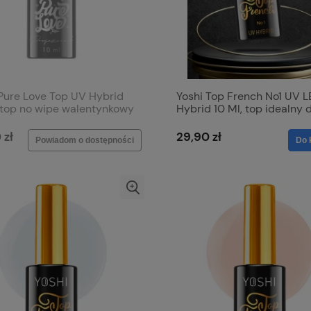
 Pure Love Top UV Hybrid
Yoshi Top French No1 UV 
, top no wipe walentynkowy
Hybrid 10 Ml, top idealny 
rwonymi serduszkami
french w odcieniu beżow
 zł
29,90 zł
Powiadom o dostępności
Do 