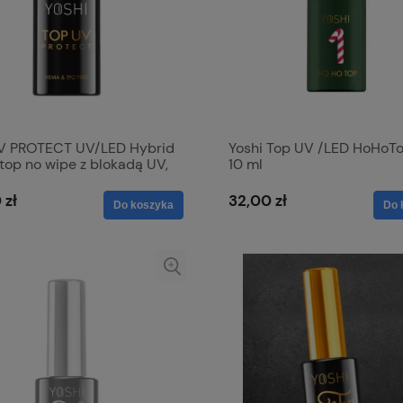
V PROTECT UV/LED Hybrid
Yoshi Top UV /LED HoHoTo
 top no wipe z blokadą UV,
10 ml
ny do pastelowych kolorów
 zł
32,00 zł
Do koszyka
Do 