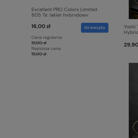
Excellent PRO Colors Limited
Excellen
805 7g, lakier hybrydowy
825 7g ,
16,00 zł
16,00 zł
Yoshi
Do koszyka
Hybrid
Cena regularna:
Cena regu
19,00 zł
19,00 zł
29,90
Najniższa cena:
Najniższa 
19,00 zł
19,00 zł