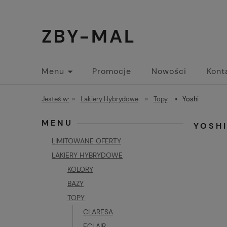
ZBY-MAL
Menu
Promocje
Nowości
Kont
Jesteś w:
»
Lakiery Hybrydowe
»
Topy
»
Yoshi
MENU
YOSH
LIMITOWANE OFERTY
LAKIERY HYBRYDOWE
KOLORY
BAZY
TOPY
CLARESA
ECLAIR