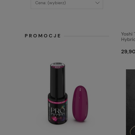
Cena: (wybierz)
Yoshi
PROMOCJE
Hybrid
frenc
biały
29,90