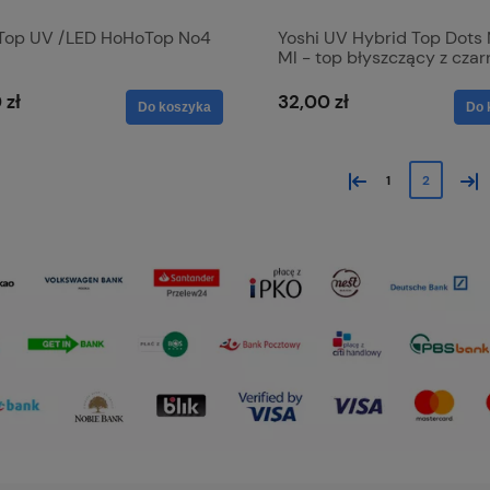
 Top UV /LED HoHoTop No4
Yoshi UV Hybrid Top Dots 
Ml - top błyszczący z cza
drobinkami
 zł
32,00 zł
Do koszyka
Do 
«
»
1
2