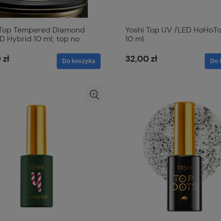
 Top Tempered Diamond
Yoshi Top UV /LED HoHoT
 Hybrid 10 ml; top no
10 ml
top bez przecierania
 zł
32,00 zł
Do koszyka
Do 