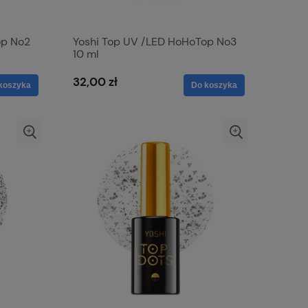
op No2
Yoshi Top UV /LED HoHoTop No3
10 ml
32,00 zł
koszyka
Do koszyka