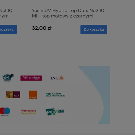
No1 10
Yoshi UV Hybrid Top Dots No2 10
rnymi
Ml - top matowy z czarnymi
drobinkami
32,00 zł
koszyka
Do koszyka