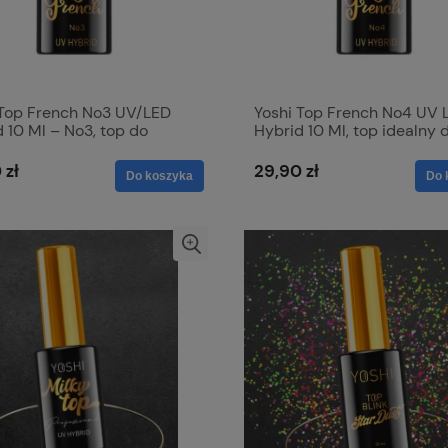
 Top French No3 UV/LED
Yoshi Top French No4 UV 
 10 Ml – No3, top do
Hybrid 10 Ml, top idealny 
h w kolorze mlecznym
french w odcieniu nude,
m
cielistym, beżowym
 zł
29,90 zł
Do koszyka
Do 