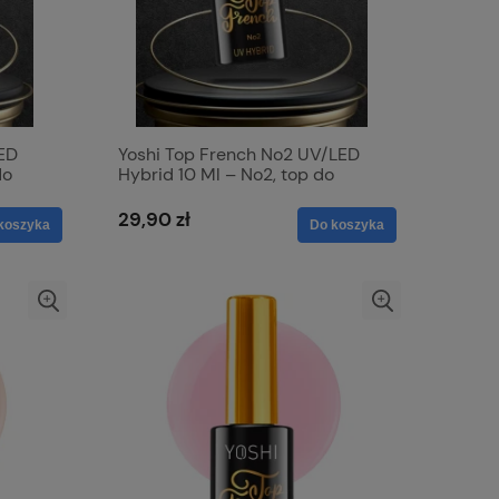
LED
Yoshi Top French No2 UV/LED
do
Hybrid 10 Ml – No2, top do
ym
french w kolorze mlecznego różu
29,90 zł
koszyka
Do koszyka