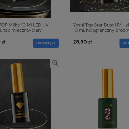
t PRO Colors Limited
Excellent PRO Colors Limited
 lakier hybrydowy
806 7g, lakier hybrydowy
16,00 zł
 TOP Milky 10 Ml LED UV
Yoshi Top Star Dust UV Hy
Do koszyka
Do koszyk
, top mleczno-biały
10 ml, holograficzny drobn
larna:
Cena regularna:
no wipe
19,00 zł
 zł
29,90 zł
Do koszyka
Do 
cena:
Najniższa cena:
19,00 zł