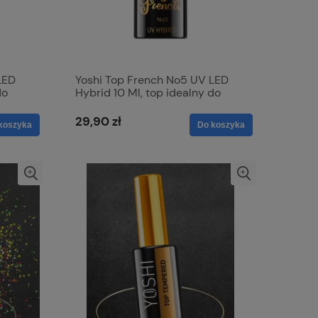
LED
Yoshi Top French No5 UV LED
do
Hybrid 10 Ml, top idealny do
french w odcieniu delikatnego
różu
29,90 zł
koszyka
Do koszyka