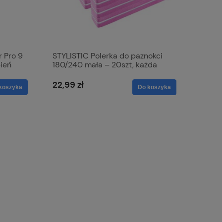
r Pro 9
STYLISTIC Polerka do paznokci
ień
180/240 mała – 20szt, każda
pakowana pojedynczo
22,99 zł
koszyka
Do koszyka