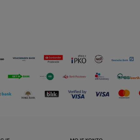
larna:
Cena regularna:
19,00 zł
cena:
Najniższa cena:
19,00 zł