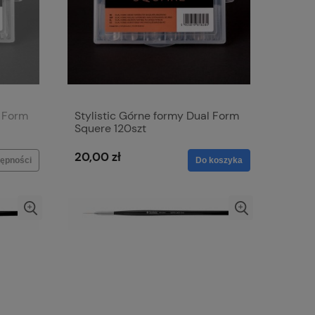
l Form
Stylistic Górne formy Dual Form
Squere 120szt
20,00 zł
ępności
Do koszyka