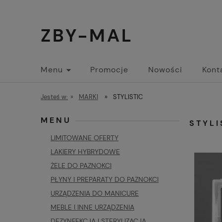
ZBY-MAL
Menu
Promocje
Nowości
Kont
Jesteś w:
»
MARKI
»
STYLISTIC
MENU
STYLI
LIMITOWANE OFERTY
LAKIERY HYBRYDOWE
ŻELE DO PAZNOKCI
PŁYNY I PREPARATY DO PAZNOKCI
URZĄDZENIA DO MANICURE
MEBLE I INNE URZĄDZENIA
DEZYNFEKCJA I STERYLIZACJA