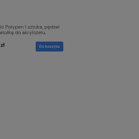
tic Polypen 1 sztuka, pędzel
atułką do akrylożelu,
 do polyżelu,
zł
Do koszyka
t PRO Colors Limited
Excellent PRO Colors Limited
lakier hybrydowy
825 7g , lakier hybrydowy
16,00 zł
Do koszyka
Do koszyk