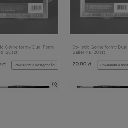
tic Górne formy Dual Form
Stylistic Górne formy Dua
d 120szt
Ballerina 120szt
 zł
20,00 zł
Powiadom o dostępności
Powiadom o dost