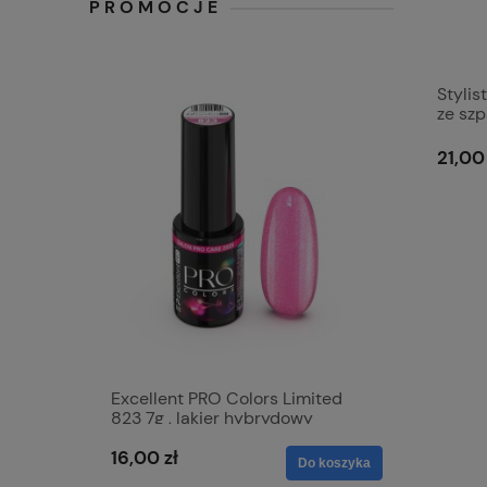
PROMOCJE
Stylis
ze szp
pędzel
21,00 
Excellent PRO Colors Limited
Excellen
823 7g , lakier hybrydowy
805 7g, 
16,00 zł
16,00 zł
Do koszyka