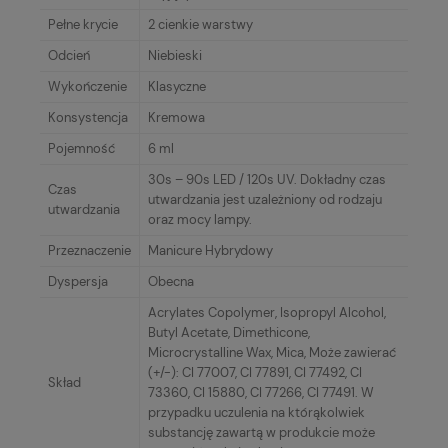
Pełne krycie
2 cienkie warstwy
Odcień
Niebieski
Wykończenie
Klasyczne
Konsystencja
Kremowa
Pojemność
6 ml
30s – 90s LED / 120s UV. Dokładny czas
Czas
utwardzania jest uzależniony od rodzaju
utwardzania
oraz mocy lampy.
Przeznaczenie
Manicure Hybrydowy
Dyspersja
Obecna
Acrylates Copolymer, Isopropyl Alcohol,
Butyl Acetate, Dimethicone,
Microcrystalline Wax, Mica, Może zawierać
(+/-): CI 77007, CI 77891, CI 77492, CI
Skład
73360, CI 15880, CI 77266, CI 77491. W
przypadku uczulenia na którąkolwiek
substancję zawartą w produkcie może