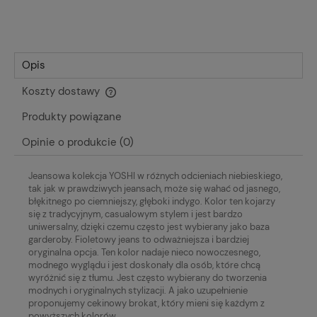
Opis
Koszty dostawy
Cena nie zawiera ewentualnych kosztów płatności
Produkty powiązane
Opinie o produkcie (0)
Jeansowa kolekcja YOSHI w różnych odcieniach niebieskiego,
tak jak w prawdziwych jeansach, może się wahać od jasnego,
błękitnego po ciemniejszy, głęboki indygo. Kolor ten kojarzy
się z tradycyjnym, casualowym stylem i jest bardzo
uniwersalny, dzięki czemu często jest wybierany jako baza
garderoby. Fioletowy jeans to odważniejsza i bardziej
oryginalna opcja. Ten kolor nadaje nieco nowoczesnego,
modnego wyglądu i jest doskonały dla osób, które chcą
wyróżnić się z tłumu. Jest często wybierany do tworzenia
modnych i oryginalnych stylizacji. A jako uzupełnienie
proponujemy cekinowy brokat, który mieni się każdym z
powyższych kolorów.