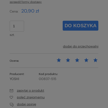
sprawdź formy dostawy
Cena nie zawiera ewentualnych kosztów płatności
20,90 zł
Cena:
DO KOSZYKA
szt.
dodaj do przechowalni
Ocena:
Producent:
Kod produktu:
YOSHI
00837-515
zapytaj o produkt
poleć znajomemu
dodaj opinię