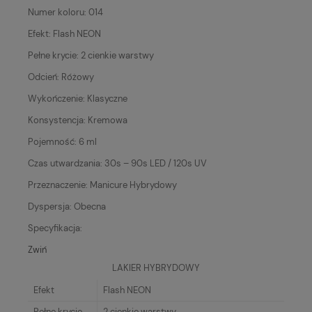
Numer koloru: 014
Efekt: Flash NEON
Pełne krycie: 2 cienkie warstwy
Odcień: Różowy
Wykończenie: Klasyczne
Konsystencja: Kremowa
Pojemność: 6 ml
Czas utwardzania: 30s – 90s LED / 120s UV
Przeznaczenie: Manicure Hybrydowy
Dyspersja: Obecna
Specyfikacja:
Zwiń
LAKIER HYBRYDOWY
Efekt
Flash NEON
Pełne krycie
2 cienkie warstwy