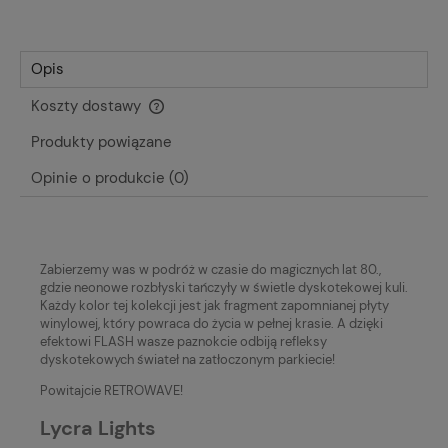
Opis
Koszty dostawy
Cena nie zawiera ewentualnych kosztów płatności
Produkty powiązane
Opinie o produkcie (0)
Zabierzemy was w podróż w czasie do magicznych lat 80.,
gdzie neonowe rozbłyski tańczyły w świetle dyskotekowej kuli.
Każdy kolor tej kolekcji jest jak fragment zapomnianej płyty
winylowej, który powraca do życia w pełnej krasie. A dzięki
efektowi FLASH wasze paznokcie odbiją refleksy
dyskotekowych świateł na zatłoczonym parkiecie!
Powitajcie RETROWAVE!
Lycra Lights