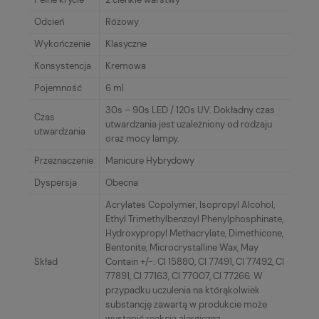
Odcień
Różowy
Wykończenie
Klasyczne
Konsystencja
Kremowa
Pojemność
6 ml
30s – 90s LED / 120s UV. Dokładny czas
Czas
utwardzania jest uzależniony od rodzaju
utwardzania
oraz mocy lampy.
Przeznaczenie
Manicure Hybrydowy
Dyspersja
Obecna
Acrylates Copolymer, Isopropyl Alcohol,
Ethyl Trimethylbenzoyl Phenylphosphinate,
Hydroxypropyl Methacrylate, Dimethicone,
Bentonite, Microcrystalline Wax, May
Skład
Contain +/-: CI 15880, CI 77491, CI 77492, CI
77891, CI 77163, CI 77007, CI 77266. W
przypadku uczulenia na którąkolwiek
substancję zawartą w produkcie może
wystąpić reakcja alergiczna.