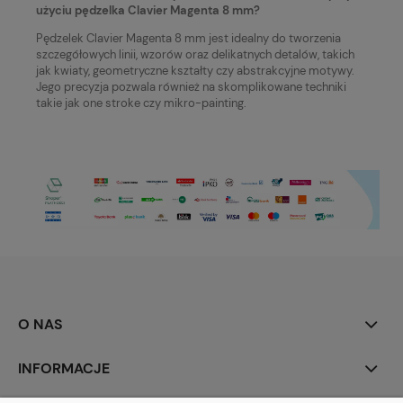
użyciu pędzelka Clavier Magenta 8 mm?
Pędzelek Clavier Magenta 8 mm jest idealny do tworzenia
szczegółowych linii, wzorów oraz delikatnych detalów, takich
jak kwiaty, geometryczne kształty czy abstrakcyjne motywy.
Jego precyzja pozwala również na skomplikowane techniki
takie jak one stroke czy mikro-painting.
O NAS
INFORMACJE