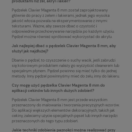
produktami niż żel, akryl i lakier?
Pędzelek Clavier Magenta 8 mm został zaprojektowany
głównie do pracy z żelem i lakierami, jednak jego wysoka
jakość włosia pozwala na eksperymentowanie z innymi
teksturami. Ważne, aby zawsze dbać o czystość i
odpowiednie przechowywanie narzędzia po każdym użyciu.
Pędzel można również spróbować wykorzystać do akrylu.
Jak najlepiej dbać o pędzelek Clavier Magenta 8 mm, aby
służył jak najdłużej?
Dbanie o pędzel, to czyszczenie o suchy wacik, jeśli zabrudzi
się kolorowym produktem należy go wyczyścić cleanerem lub
specjalnym płynem. Pędzel powinno się mieć tylko do jednej
metody. Inny pędzel powinnyśmy mieć do żelu, inny do lakieru.
Czy mogę użyć pędzelka Clavier Magenta 8 mm do
aplikacji cekinów lub innych dużych zdobień?
Pędzelek Clavier Magenta 8 mm jest przede wszystkim
przeznaczony do malowania i tworzenia precyzyjnych wzorów.
Do aplikacji większych elementów dekoracyjnych, takich jak
cekiny, zalecamy użycie specjalnych pęset lub innych narzędzi
przeznaczonych do tego typu zdobień.
Jakie techniki zdobienia paznokci można realizować przy