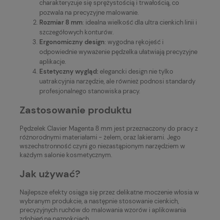
charakteryzuje się sprężystością i trwałością, co
pozwala na precyzyjne malowanie.
Rozmiar 8 mm
: idealna wielkość dla ultra cienkich linii i
szczegółowych konturów.
Ergonomiczny design
: wygodna rękojeść i
odpowiednie wyważenie pędzelka ułatwiają precyzyjne
aplikacje.
Estetyczny wygląd:
elegancki design nie tylko
uatrakcyjnia narzędzie, ale również podnosi standardy
profesjonalnego stanowiska pracy.
Zastosowanie produktu
Pędzelek Clavier Magenta 8 mm jest przeznaczony do pracy z
różnorodnymi materiałami - żelem, oraz lakierami. Jego
wszechstronność czyni go niezastąpionym narzędziem w
każdym salonie kosmetycznym.
Jak używać?
Najlepsze efekty osiąga się przez delikatne moczenie włosia w
wybranym produkcie, a następnie stosowanie cienkich,
precyzyjnych ruchów do malowania wzorów i aplikowania
zdobień na paznokciach.