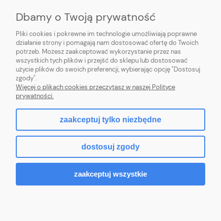
MOJE KONTO
Dbamy o Twoją prywatność
POMOC
Pliki cookies i pokrewne im technologie umożliwiają poprawne
działanie strony i pomagają nam dostosować ofertę do Twoich
potrzeb. Możesz zaakceptować wykorzystanie przez nas
wszystkich tych plików i przejść do sklepu lub dostosować
użycie plików do swoich preferencji, wybierając opcję "Dostosuj
zgody".
Hurtownia kosmetyczna Zby-Mal | ul. Mościckiego 14; 66-400 Gorzów
Więcej o plikach cookies przeczytasz w naszej Polityce
Wlkp. | NIP: 5992806699 | Tel.
698 35 12 13
|
zby-mal@wp.pl
prywatności.
zaakceptuj tylko niezbędne
pokaż pełną wersję strony
dostosuj zgody
Sklep internetowy Shoper.pl
zaakceptuj wszystkie