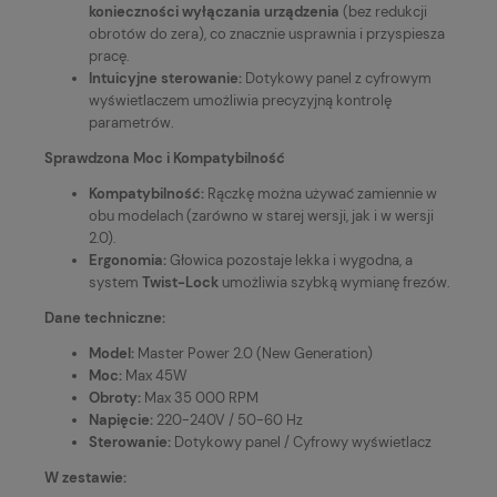
konieczności wyłączania urządzenia
(bez redukcji
obrotów do zera), co znacznie usprawnia i przyspiesza
pracę.
Intuicyjne sterowanie:
Dotykowy panel z cyfrowym
wyświetlaczem umożliwia precyzyjną kontrolę
parametrów.
Sprawdzona Moc i Kompatybilność
Kompatybilność:
Rączkę można używać zamiennie w
obu modelach (zarówno w starej wersji, jak i w wersji
2.0).
Ergonomia:
Głowica pozostaje lekka i wygodna, a
system
Twist-Lock
umożliwia szybką wymianę frezów.
Dane techniczne:
Model:
Master Power 2.0 (New Generation)
Moc:
Max 45W
Obroty:
Max 35 000 RPM
Napięcie:
220-240V / 50-60 Hz
Sterowanie:
Dotykowy panel / Cyfrowy wyświetlacz
W zestawie: