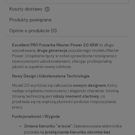
Koszty dostawy
Cena nie zawiera ewentualnych kosztów płatności
Produkty powiązane
Opinie o produkcie (0)
Excellent PRO Frezarka Master Power 2.0 45W
to długo
wyczekiwana,
druga generacja
popularnego modelu Master
Power. Urządzenie łączy w sobie sprawdzone rozwiązania z
nowoczesnymi udoskonaleniami, oferując profesjonalną
jakość w zupełnie nowej odsłonie.
Nowy Design i Udoskonalona Technologia
Model 2.0 wyróżnia się całkowicie
nowym designem
, który
nadaje urządzeniu nowoczesny i elegancki charakter. Istotną
zmianą techniczną jest
niższy moment startowy
, co
przekłada się na większą płynność podczas rozpoczynania
pracy.
Funkcjonalność i Wygoda
Zmiana kierunku "w locie":
Zaawansowana elektronika
pozwala na
przełączanie kierunku obrotów bez