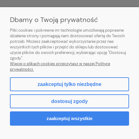
MOJE KONTO
Dbamy o Twoją prywatność
POMOC
Pliki cookies i pokrewne im technologie umożliwiają poprawne
działanie strony i pomagają nam dostosować ofertę do Twoich
potrzeb. Możesz zaakceptować wykorzystanie przez nas
wszystkich tych plików i przejść do sklepu lub dostosować
użycie plików do swoich preferencji, wybierając opcję "Dostosuj
zgody".
Hurtownia kosmetyczna Zby-Mal | ul. Mościckiego 14; 66-400 Gorzów
Więcej o plikach cookies przeczytasz w naszej Polityce
Wlkp. | NIP: 5992806699 | Tel.
698 35 12 13
|
zby-mal@wp.pl
prywatności.
zaakceptuj tylko niezbędne
pokaż pełną wersję strony
dostosuj zgody
Sklep internetowy Shoper.pl
zaakceptuj wszystkie