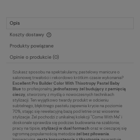
Opis
Koszty dostawy
Cena nie zawiera ewentualnych kosztów płatności
Produkty powiązane
Opinie o produkcie (0)
Szukasz sposobu na spektakularny, pastelowy manicure o
salonowej trwałości i rekordowo krótkim czasie wykonania?
Excellent Pro Builder Color With Thixotropy Pastel Baby
Blue
to profesjonalny,
jednofazowy żel budujący z pamięcią
cieczy
, stworzony z myślą o nowoczesnych technikach
stylizacji. Ten wyjątkowo twardy produkt w odcieniu
subtelnego, błękitnego pastelu zapewnia krycie na poziomie
70%, stając się rewelacyjną bazą pod letnie oraz wiosenne
stylizacje. Żel pochodzi z unikalnej kolekcji "Come With Me" i
doskonale sprawdza się podczas budowania na szablonie,
pracy na tipsie,
stylizacji w dual formach
oraz w cieszącej się
ogromną popularnością metodzie
żel bez piłowania
.
Innowacyjna,
gęsta konsystencja z tiksotropią
gwarantuje