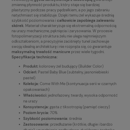
zmienną płynność produktu, który staje się bardziej
plastyczny podczas pracy pędzelkiem, a po jego zabraniu
natychmiast się stabilizuje. Dzięki temu żel wykazuje średnią
szybkość poziomowania i
całkowicie zapobiega zalewaniu
skórek
. Materiał charakteryzuje się ekstremalną odpornością
na urazy mechaniczne, pęknięcia i zarysowania. W procesie
fotopolimeryzacji struktura żelu nie ulega najmniejszym
odkształceniom, a precyzyjnie zaciśnięty tunel zachowuje
swoją idealną architekturę i nie rozpręża się, co gwarantuje
maksymalną trwałość manicure
przez wiele tygodni.
Specyfikacja techniczna:
Produkt:
kolorowy żel budujący (Builder Color)
Odcień:
Pastel Baby Blue (subtelny, jasnoniebieski
pastel)
Kolekcja:
Come With Me (kontynuacja serii w czarnych
opakowaniach)
Właściwości:
jednofazowy, twardy, wysoka odporność
na urazy
Konsystencja:
gęsta z tiksotropią (pamięć cieczy)
Poziom krycia:
70%
Szybkość poziomowania:
średnia
Zastosowanie:
przedłużanie (krótkie, długie i bardzo