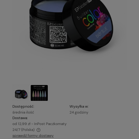
Dostępność:
Wysyłka w:
średnia ilość
24 godziny
Dostawa:
od 12,99 zł
- InPost Paczkomaty
24/7
(Polska)
sprawdź formy dostawy
Cena nie zawiera ewentualnych kosztów płatności