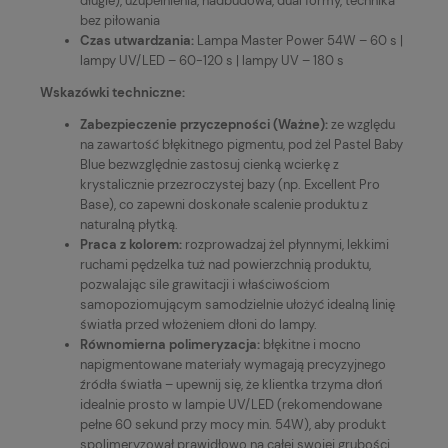
długie), uzupełnienia, nadbudowa, dual formy, technika
bez piłowania
Czas utwardzania:
Lampa Master Power 54W – 60 s |
lampy UV/LED – 60-120 s | lampy UV – 180 s
Wskazówki techniczne:
Zabezpieczenie przyczepności (Ważne):
ze względu
na zawartość błękitnego pigmentu, pod żel Pastel Baby
Blue bezwzględnie zastosuj cienką wcierkę z
krystalicznie przezroczystej bazy (np. Excellent Pro
Base), co zapewni doskonałe scalenie produktu z
naturalną płytką.
Praca z kolorem:
rozprowadzaj żel płynnymi, lekkimi
ruchami pędzelka tuż nad powierzchnią produktu,
pozwalając sile grawitacji i właściwościom
samopoziomującym samodzielnie ułożyć idealną linię
światła przed włożeniem dłoni do lampy.
Równomierna polimeryzacja:
błękitne i mocno
napigmentowane materiały wymagają precyzyjnego
źródła światła – upewnij się, że klientka trzyma dłoń
idealnie prosto w lampie UV/LED (rekomendowane
pełne 60 sekund przy mocy min. 54W), aby produkt
spolimeryzował prawidłowo na całej swojej grubości.