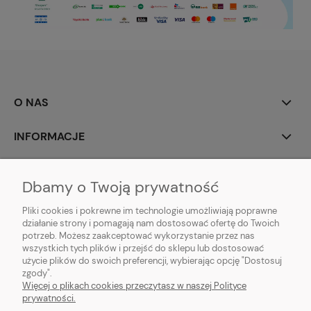
O NAS
INFORMACJE
MOJE KONTO
Dbamy o Twoją prywatność
POMOC
Pliki cookies i pokrewne im technologie umożliwiają poprawne
działanie strony i pomagają nam dostosować ofertę do Twoich
potrzeb. Możesz zaakceptować wykorzystanie przez nas
wszystkich tych plików i przejść do sklepu lub dostosować
użycie plików do swoich preferencji, wybierając opcję "Dostosuj
zgody".
Hurtownia kosmetyczna Zby-Mal | ul. Mościckiego 14; 66-400 Gorzów
Więcej o plikach cookies przeczytasz w naszej Polityce
Wlkp. | NIP: 5992806699 | Tel.
698 35 12 13
|
zby-mal@wp.pl
prywatności.