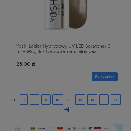
Yoshi Lakier Hybrydowy UV LED Scratcher 6
ml – 925, Silk Catitude, naturalny beż
inspirowany kocim drapakiem
23,00 zł
Do koszyka
«
1
...
9
10
11
12
13
...
18
»