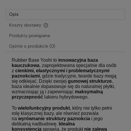
Opis
Koszty dostawy
Cena nie zawiera ewentualnych kosztów płatności
Produkty powiązane
Opinie o produkcie (0)
Rubber Base Yoshi to
innowacyjna baza
kauczukowa
, zaprojektowana specjalnie dla osób
z
cienkimi, elastycznymi i problematycznymi
paznokciami
, gdzie tradycyjne, twarde bazy mogą
się odklejać. Dzięki swojej
gumowej strukturze
,
baza idealnie dopasowuje się do naturalnej płytki,
wzmacniając ją i zapewniając
maksymalną
przyczepność
lakieru hybrydowego.
To
wielofunkcyjny produkt
, który nie tylko pełni
rolę klasycznej bazy, ale również pozwala
na
wyrównanie struktury paznokcia
i jego
delikatną nadbudowę.
Idealna
konsystencja
sprawia, że produkt
nie zalewa