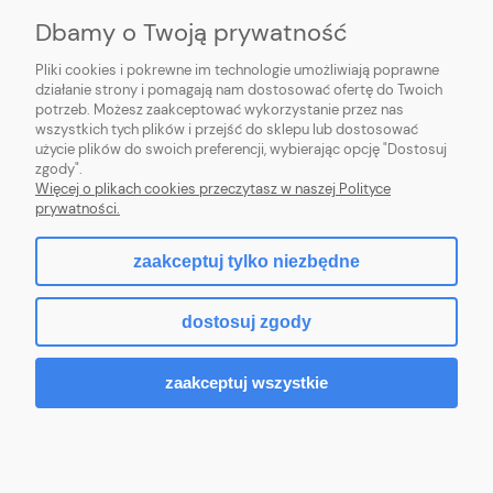
MOJE KONTO
Dbamy o Twoją prywatność
POMOC
Pliki cookies i pokrewne im technologie umożliwiają poprawne
działanie strony i pomagają nam dostosować ofertę do Twoich
potrzeb. Możesz zaakceptować wykorzystanie przez nas
wszystkich tych plików i przejść do sklepu lub dostosować
użycie plików do swoich preferencji, wybierając opcję "Dostosuj
zgody".
Hurtownia kosmetyczna Zby-Mal | ul. Mościckiego 14; 66-400 Gorzów
Więcej o plikach cookies przeczytasz w naszej Polityce
Wlkp. | NIP: 5992806699 | Tel.
698 35 12 13
|
zby-mal@wp.pl
prywatności.
zaakceptuj tylko niezbędne
pokaż pełną wersję strony
dostosuj zgody
Sklep internetowy Shoper.pl
zaakceptuj wszystkie