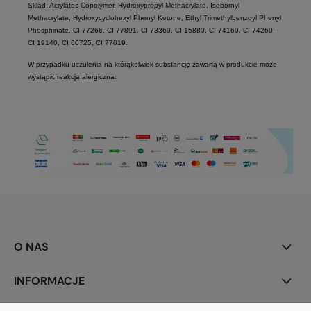
Skład: Acrylates Copolymer, Hydroxypropyl Methacrylate, Isobornyl
Methacrylate, Hydroxycyclohexyl Phenyl Ketone, Ethyl Trimethylbenzoyl Phenyl
Phosphinate, CI 77266, CI 77891, CI 73360, CI 15880, CI 74160, CI 74260,
CI 19140, CI 60725, CI 77019.
W przypadku uczulenia na którąkolwiek substancję zawartą w produkcie może
wystąpić reakcja alergiczna.
O NAS
INFORMACJE