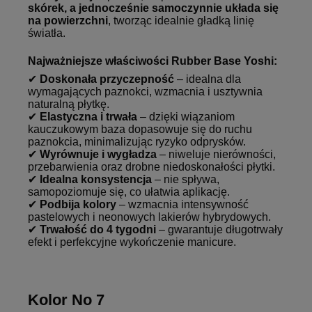
skórek, a jednocześnie samoczynnie układa się
na powierzchni
, tworząc idealnie gładką linię
światła.
Najważniejsze właściwości Rubber Base Yoshi:
✔
Doskonała przyczepność
– idealna dla
wymagających paznokci, wzmacnia i usztywnia
naturalną płytkę.
✔
Elastyczna i trwała
– dzięki wiązaniom
kauczukowym baza dopasowuje się do ruchu
paznokcia, minimalizując ryzyko odprysków.
✔
Wyrównuje i wygładza
– niweluje nierówności,
przebarwienia oraz drobne niedoskonałości płytki.
✔
Idealna konsystencja
– nie spływa,
samopoziomuje się, co ułatwia aplikację.
✔
Podbija kolory
– wzmacnia intensywność
pastelowych i neonowych lakierów hybrydowych.
✔
Trwałość do 4 tygodni
– gwarantuje długotrwały
efekt i perfekcyjne wykończenie manicure.
Kolor No 7