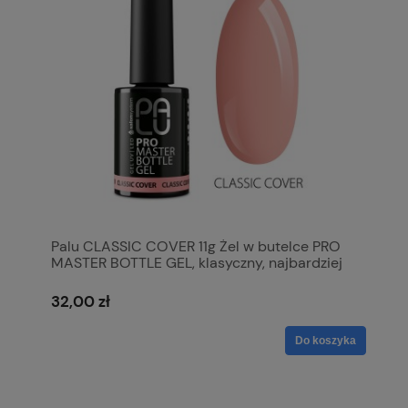
Palu CLASSIC COVER 11g Żel w butelce PRO
MASTER BOTTLE GEL, klasyczny, najbardziej
popularny kolor kryjącego żelu, krycie na
poziomie 60 %
32,00 zł
Do koszyka