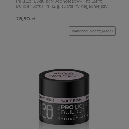
Palu Żel Budujący Jednofazowy Pro Light
Builder Soft Pink 12 g, subtelny najjaśniejszy
róź
29,90 zł
Powiadom o dostępności