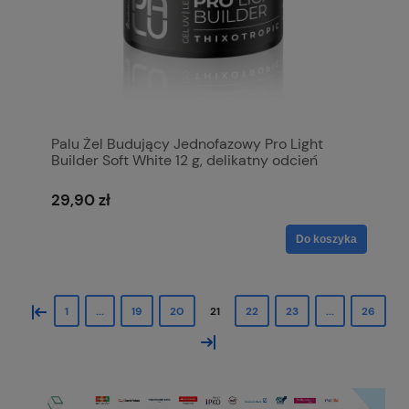
Palu Żel Budujący Jednofazowy Pro Light
Builder Soft White 12 g, delikatny odcień
mlecznej bieli
29,90 zł
Do koszyka
«
1
...
19
20
21
22
23
...
26
»