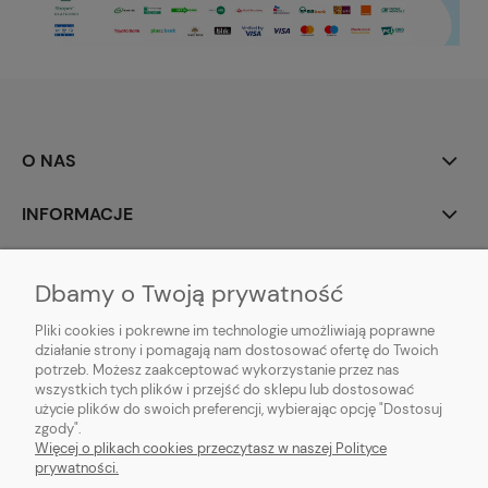
O NAS
INFORMACJE
MOJE KONTO
Dbamy o Twoją prywatność
POMOC
Pliki cookies i pokrewne im technologie umożliwiają poprawne
działanie strony i pomagają nam dostosować ofertę do Twoich
potrzeb. Możesz zaakceptować wykorzystanie przez nas
wszystkich tych plików i przejść do sklepu lub dostosować
użycie plików do swoich preferencji, wybierając opcję "Dostosuj
zgody".
Hurtownia kosmetyczna Zby-Mal | ul. Mościckiego 14; 66-400 Gorzów
Więcej o plikach cookies przeczytasz w naszej Polityce
Wlkp. | NIP: 5992806699 | Tel.
698 35 12 13
|
zby-mal@wp.pl
prywatności.