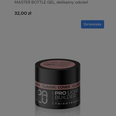
MASTER BOTTLE GEL, delikatny odcień
mlecznej bieli, zapewnia krycie na poziomie
60 %
32,00 zł
Do koszyka