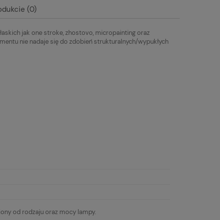
19,00 zł
19,00 zł
odukcie (0)
łaskich jak one stroke, zhostovo, micropainting oraz
mentu nie nadaje się do zdobień strukturalnych/wypukłych
iony od rodzaju oraz mocy lampy.