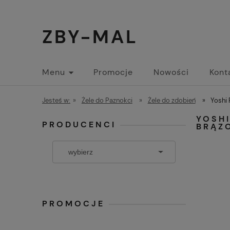
ZBY-MAL
Menu
Promocje
Nowości
Kont
Jesteś w:
»
Żele do Paznokci
»
Żele do zdobień
»
Yoshi 
YOSHI
PRODUCENCI
BRĄZ
PROMOCJE