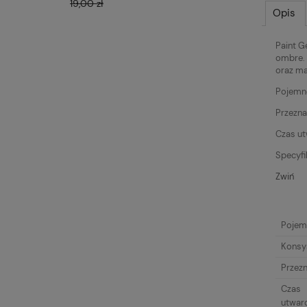
19,00 zł
19,00 zł
Opis
Paint G
ombre. 
oraz ma
Pojemn
Przezna
Czas ut
Specyfi
Zwiń
Pojem
Konsy
Przez
Czas
utwar