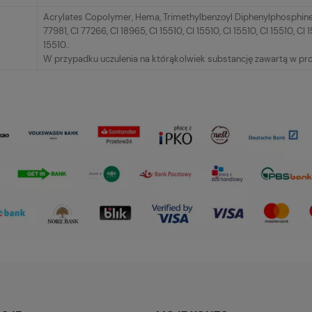
Acrylates Copolymer, Hema, Trimethylbenzoyl Diphenylphosphine Ox
77981, CI 77266, CI 18965, CI 15510, CI 15510, CI 15510, CI 15510, CI 1
15510..
W przypadku uczulenia na którąkolwiek substancję zawartą w pro