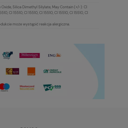
ide, Silica Dimethyl Silylate, May Contain (+/-): CI
5510, CI 15510, CI 15510, CI 15510, CI 15510, CI 15510, CI
dukcie może wystąpić reakcja alergiczna.