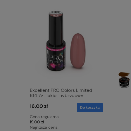
Excellent PRO Colors Limited
Excellen
814 7g , lakier hybrydowy
834 7g
16,00 zł
16,00 zł
Do koszyka
Cena regularna:
Cena regu
19,00 zł
19,00 zł
Najniższa cena:
Najniższa 