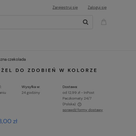
Zarejestruj się
Zaloguj się
czna czekolada
, ŻEL DO ZDOBIEŃ W KOLORZE
:
Wysyłka w:
Dostawa:
aniu
24 godziny
od 12,99 zł
- InPost
Paczkomaty 24/7
(Polska)
sprawdź formy dostawy
Cena nie zawiera ewentualnych kosztów
8,00 zł
płatności