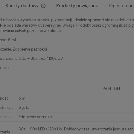
19,00 zł
Koszty dostawy
Produkty powiązane
Opinie o pr
el o bardzo wysokim stopniu pigmentacji. Idealnie sprawdzi się do zdobień p
Cena nie zawiera ewentualnych kosztów
Nie posiada warstwy dyspersyjnej. Uwaga! Produkt przez ogromną ilość pig
płatności
lowania całych paznokci w kolorze.
ość: 5 ml
czenie: Zdobienie paznokci
wardzania: 30s – 60s LED / 120s UV
kacja:
PAINT GEL
ność
5 ml
stencja
Gęsta
naczenie
Zdobienie paznokci
30s – 90s LED / 120s UV. Dokładny czas utwardzania jest uzależn
dzania