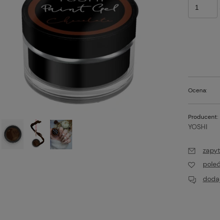
Ocena:
Producent:
YOSHI
zapyt
t PRO Colors Limited
Excellent PRO Colors Limited
815 7g , lakier hybrydowy
pole
16,00 zł
dodaj
Do koszyka
Do koszyk
larna:
Cena regularna:
19,00 zł
cena:
Najniższa cena: