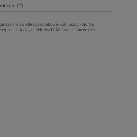
19,00 zł
19,00 zł
odukcie (0)
ańczyły w świetle dyskotekowej kuli. Każdy kolor tej
ełnej krasie. A dzięki efektowi FLASH wasze paznokcie