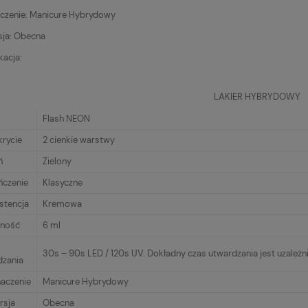
czenie: Manicure Hybrydowy
sja: Obecna
kacja:
LAKIER HYBRYDOWY
Flash NEON
krycie
2 cienkie warstwy
ń
Zielony
czenie
Klasyczne
stencja
Kremowa
ność
6 ml
30s – 90s LED / 120s UV. Dokładny czas utwardzania jest uzależn
dzania
naczenie
Manicure Hybrydowy
rsja
Obecna