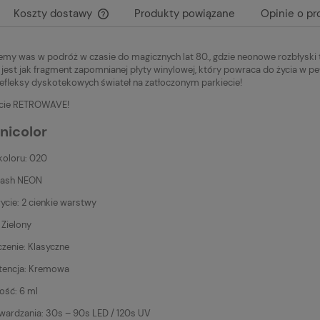
19,00 zł
Koszty dostawy
Produkty powiązane
Opinie o pr
Cena nie zawiera ewentualnych kosztów
emy was w podróż w czasie do magicznych lat 80., gdzie neonowe rozbłyski t
płatności
i jest jak fragment zapomnianej płyty winylowej, który powraca do życia w p
refleksy dyskotekowych świateł na zatłoczonym parkiecie!
jcie RETROWAVE!
nicolor
koloru: 020
Flash NEON
rycie: 2 cienkie warstwy
 Zielony
enie: Klasyczne
tencja: Kremowa
ość: 6 ml
wardzania: 30s – 90s LED / 120s UV