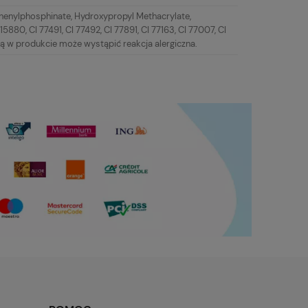
Phenylphosphinate, Hydroxypropyl Methacrylate,
5880, CI 77491, CI 77492, CI 77891, CI 77163, CI 77007, CI
ą w produkcie może wystąpić reakcja alergiczna.