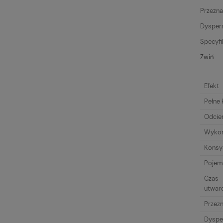
Przezna
Dysper
Specyfi
Zwiń
Efekt
Pełne 
Odcie
Wykoń
Konsy
Pojem
Czas
utwar
Przez
Dyspe