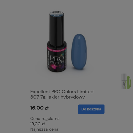
Excellent PRO Colors Limited
Excellen
807 7g, lakier hybrydowy
827 7g, 
16,00 zł
16,00 zł
Do koszyka
Cena regularna:
Cena regu
19,00 zł
19,00 zł
Najniższa cena:
Najniższa 