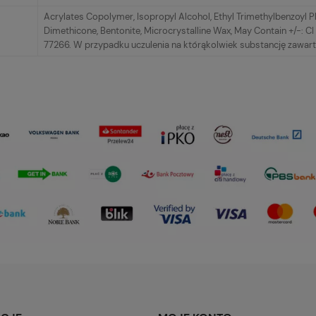
Acrylates Copolymer, Isopropyl Alcohol, Ethyl Trimethylbenzoyl 
Dimethicone, Bentonite, Microcrystalline Wax, May Contain +/-: CI 1
77266. W przypadku uczulenia na którąkolwiek substancję zawart