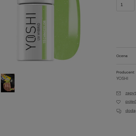
Ocena:
Producent:
YOSHI
zapyt
t PRO Colors Limited
Excellent PRO Colors Limited
lakier hybrydowy
808 7g, lakier hybrydowy
pole
16,00 zł
dodaj
Do koszyka
Do koszyk
larna:
Cena regularna:
19,00 zł
cena:
Najniższa cena: