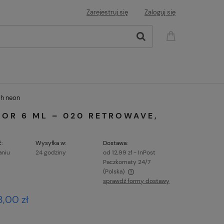
Zarejestruj się
Zaloguj się
sh neon
LOR 6 ML – 020 RETROWAVE,
:
Wysyłka w:
Dostawa:
aniu
24 godziny
od 12,99 zł
- InPost
Paczkomaty 24/7
(Polska)
sprawdź formy dostawy
Cena nie zawiera ewentualnych kosztów
3,00 zł
płatności