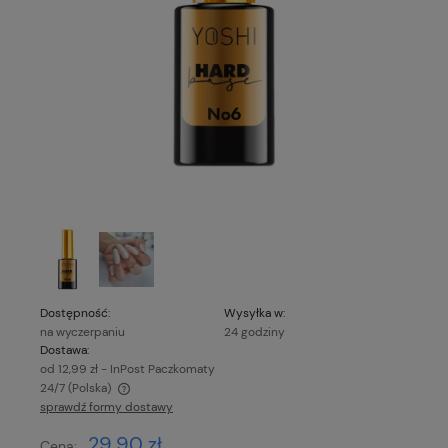
Dostępność:
Wysyłka w:
na wyczerpaniu
24 godziny
Dostawa:
od 12,99 zł
- InPost Paczkomaty
24/7
(Polska)
sprawdź formy dostawy
Cena nie zawiera ewentualnych kosztów płatności
29,90 zł
Cena: