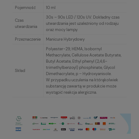
Pojemność
10 ml
30s – 90s LED / 120s UV. Dokładny czas
Czas
utwardzania jest uzależniony od rodzaju
utwardzania
oraz mocy lampy.
Przeznaczenie
Manicure Hybrydowy
Polyester-29, HEMA, Isobornyl
Methacrylate, Cellulose Acetate Butyrate,
Butyl Acetate, Ethyl phenyl (2,4,6-
trimethylbenzoyl) phosphinate, Glycol
Skład
Dimethacrylate, p – Hydroxyanisole.
W przypadku uczulenia na którąkolwiek
substancję zawartą w produkcie może
wystąpić reakcja alergiczna.