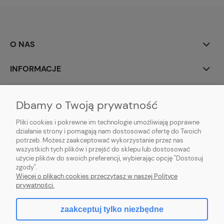
O NAS
INFORMACJE
MOJE KONTO
Dbamy o Twoją prywatność
POMOC
Pliki cookies i pokrewne im technologie umożliwiają poprawne
działanie strony i pomagają nam dostosować ofertę do Twoich
potrzeb. Możesz zaakceptować wykorzystanie przez nas
wszystkich tych plików i przejść do sklepu lub dostosować
użycie plików do swoich preferencji, wybierając opcję "Dostosuj
zgody".
Hurtownia kosmetyczna Zby-Mal | ul. Mościckiego 14; 66-400 Gorzów
Więcej o plikach cookies przeczytasz w naszej Polityce
Wlkp. | NIP: 5992806699 | Tel.
698 35 12 13
|
zby-mal@wp.pl
prywatności.
zaakceptuj tylko niezbędne
pokaż pełną wersję strony