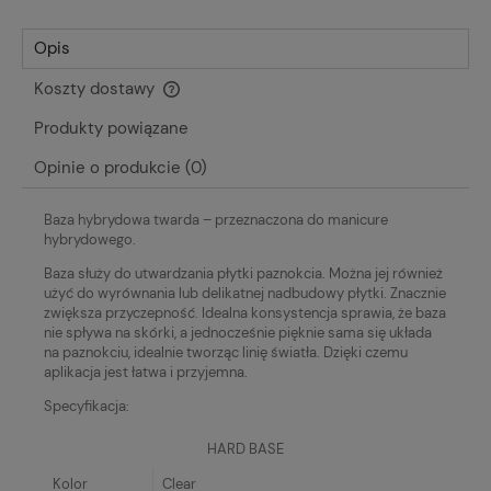
Opis
Koszty dostawy
Cena nie zawiera ewentualnych kosztów płatności
Produkty powiązane
Opinie o produkcie (0)
Baza hybrydowa twarda – przeznaczona do manicure
hybrydowego.
Baza służy do utwardzania płytki paznokcia. Można jej również
użyć do wyrównania lub delikatnej nadbudowy płytki. Znacznie
zwiększa przyczepność. Idealna konsystencja sprawia, że baza
nie spływa na skórki, a jednocześnie pięknie sama się układa
na paznokciu, idealnie tworząc linię światła. Dzięki czemu
aplikacja jest łatwa i przyjemna.
Specyfikacja:
HARD BASE
Kolor
Clear