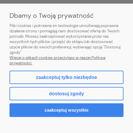
MOJE KONTO
Dbamy o Twoją prywatność
POMOC
Pliki cookies i pokrewne im technologie umożliwiają poprawne
działanie strony i pomagają nam dostosować ofertę do Twoich
potrzeb. Możesz zaakceptować wykorzystanie przez nas
wszystkich tych plików i przejść do sklepu lub dostosować
użycie plików do swoich preferencji, wybierając opcję "Dostosuj
zgody".
Hurtownia kosmetyczna Zby-Mal | ul. Mościckiego 14; 66-400 Gorzów
Więcej o plikach cookies przeczytasz w naszej Polityce
Wlkp. | NIP: 5992806699 | Tel.
698 35 12 13
|
zby-mal@wp.pl
prywatności.
zaakceptuj tylko niezbędne
pokaż pełną wersję strony
dostosuj zgody
Sklep internetowy Shoper.pl
zaakceptuj wszystkie