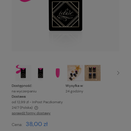
Dostępność:
Wysyłka w:
na wyczerpaniu
24 godziny
Dostawa:
od 12,99 zł
- InPost Paczkomaty
24/7
(Polska)
sprawdź formy dostawy
Cena nie zawiera ewentualnych kosztów płatności
38,00 zł
Cena: