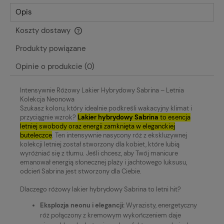
Opis
Koszty dostawy
Cena nie zawiera ewentualnych kosztów płatności
Produkty powiązane
Opinie o produkcie (0)
Intensywnie Różowy Lakier Hybrydowy Sabrina – Letnia
Kolekcja Neonowa
Szukasz koloru, który idealnie podkreśli wakacyjny klimat i
przyciągnie wzrok?
Lakier hybrydowy Sabrina
to esencja
letniej swobody oraz energii zamknięta w eleganckiej
buteleczce
. Ten intensywnie nasycony róż z ekskluzywnej
kolekcji letniej został stworzony dla kobiet, które lubią
wyróżniać się z tłumu. Jeśli chcesz, aby Twój manicure
emanował energią słonecznej plaży i jachtowego luksusu,
odcień Sabrina jest stworzony dla Ciebie.
Dlaczego różowy lakier hybrydowy Sabrina to letni hit?
Eksplozja neonu i elegancji:
Wyrazisty, energetyczny
róż połączony z kremowym wykończeniem daje