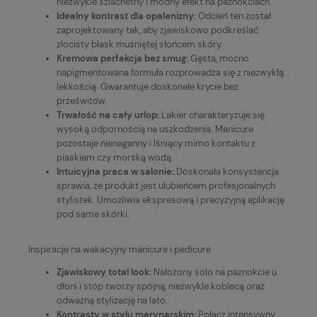
niezwykle szlachetny i modny efekt na paznokciach.
Idealny kontrast dla opalenizny:
Odcień ten został
zaprojektowany tak, aby zjawiskowo podkreślać
złocisty blask muśniętej słońcem skóry.
Kremowa perfekcja bez smug:
Gęsta, mocno
napigmentowana formuła rozprowadza się z niezwykłą
lekkością. Gwarantuje doskonałe krycie bez
prześwitów.
Trwałość na cały urlop:
Lakier charakteryzuje się
wysoką odpornością na uszkodzenia. Manicure
pozostaje nienaganny i lśniący mimo kontaktu z
piaskiem czy morską wodą.
Intuicyjna praca w salonie:
Doskonała konsystencja
sprawia, że produkt jest ulubieńcem profesjonalnych
stylistek. Umożliwia ekspresową i precyzyjną aplikację
pod same skórki.
Inspiracje na wakacyjny manicure i pedicure
Zjawiskowy total look:
Nałożony solo na paznokcie u
dłoni i stóp tworzy spójną, niezwykle kobiecą oraz
odważną stylizację na lato.
Kontrasty w stylu marynarskim:
Połącz intensywny