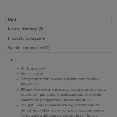
Opis
Koszty dostawy
Cena nie zawiera ewentualnych kosztów płatności
Produkty powiązane
Opinie o produkcie (0)
Pilnik mineralny.
Kształt prosty.
Dwie powierzchnie robocze o gradacjach ścierniwa
180/240 grit.
180 grit – uniwersalna gradacja, nadająca się do pracy z
naturalnymi paznokciami: nadawanie kształtu, lekkie
matowienie, przygotowanie do aplikacji lakieru.
240 grit – miękki materiał ścierny, przeznaczony do
delikatnej obróbki naturalnych paznokci, polerowania i
końcowego wygładzania przed nałożeniem lakieru.