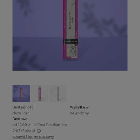
Dostępność:
Wysyłka w:
duża ilość
24 godziny
Dostawa:
od 12,99 zł
- InPost Paczkomaty
24/7
(Polska)
sprawdź formy dostawy
Cena nie zawiera ewentualnych kosztów płatności