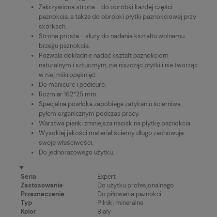
Zakrzywiona strona - do obróbki każdej części
paznokcia, a także do obróbki płytki paznokciowej przy
skórkach.
Strona prosta - służy do nadania kształtu wolnemu
brzegu paznokcia.
Pozwala dokładnie nadać kształt paznokciom
naturalnym i sztucznym, nie niszcząc płytki i nie tworząc
w niej mikropęknięć.
Do manicure i pedicure.
Rozmiar 162*25 mm.
Specjalna powłoka zapobiega zatykaniu ścierniwa
pyłem organicznym podczas pracy.
Warstwa pianki zmniejsza nacisk na płytkę paznokcia.
Wysokiej jakości materiał ścierny długo zachowuje
swoje właściwości.
Do jednorazowego użytku.
Seria
Expert
Zastosowanie
Do użytku profesjonalnego
Przeznaczenie
Do piłowania paznokci
Typ
Pilniki mineralne
Kolor
Biały