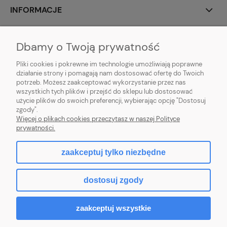
INFORMACJE
MOJE KONTO
Dbamy o Twoją prywatność
POMOC
Pliki cookies i pokrewne im technologie umożliwiają poprawne
działanie strony i pomagają nam dostosować ofertę do Twoich
potrzeb. Możesz zaakceptować wykorzystanie przez nas
wszystkich tych plików i przejść do sklepu lub dostosować
użycie plików do swoich preferencji, wybierając opcję "Dostosuj
zgody".
Hurtownia kosmetyczna Zby-Mal | ul. Mościckiego 14; 66-400 Gorzów
Więcej o plikach cookies przeczytasz w naszej Polityce
Wlkp. | NIP: 5992806699 | Tel.
698 35 12 13
|
zby-mal@wp.pl
prywatności.
zaakceptuj tylko niezbędne
pokaż pełną wersję strony
dostosuj zgody
Sklep internetowy Shoper.pl
zaakceptuj wszystkie