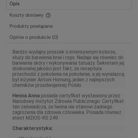
Opis
Koszty dostawy
Cena nie zawiera ewentualnych kosztów płatności
Produkty powiązane
Opinie o produkcie (0)
Bardzo wydajny proszek o intensywnym kolorze,
służy do barwienia brwi i rzęs. Nadaje się również do
barwienia skóry i wykonywania tatuaży. Sekretem jej
doskonałej jakości jest fakt, że receptura
przechodzi z pokolenia na pokolenie, a jej wynalazcą
był inżynier Antoni Hornung, jeden z najlepszych
chemików przedwojennej Polski.
Henna Anna
posiada certyfikat wystawiony przez
Narodowy Instytut Zdrowia Publicznego. Certyfikat
ten zaświadcza, że henna nie stanowi żadnego
zagrożenia dla zdrowia człowieka. Posiada również
atest MZiOS-KS 249.
Charakterystyka: