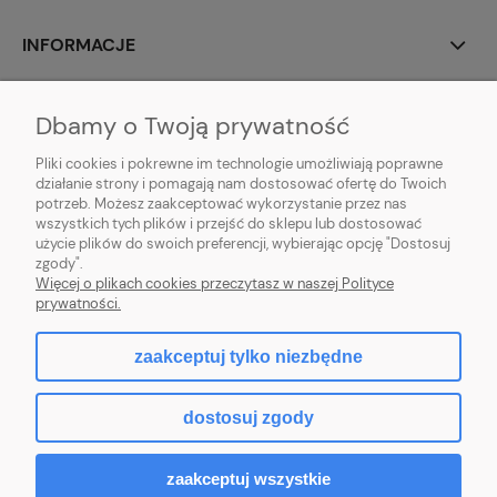
INFORMACJE
MOJE KONTO
Dbamy o Twoją prywatność
POMOC
Pliki cookies i pokrewne im technologie umożliwiają poprawne
działanie strony i pomagają nam dostosować ofertę do Twoich
potrzeb. Możesz zaakceptować wykorzystanie przez nas
wszystkich tych plików i przejść do sklepu lub dostosować
użycie plików do swoich preferencji, wybierając opcję "Dostosuj
zgody".
Hurtownia kosmetyczna Zby-Mal | ul. Mościckiego 14; 66-400 Gorzów
Więcej o plikach cookies przeczytasz w naszej Polityce
Wlkp. | NIP: 5992806699 | Tel.
698 35 12 13
|
zby-mal@wp.pl
prywatności.
zaakceptuj tylko niezbędne
pokaż pełną wersję strony
dostosuj zgody
Sklep internetowy Shoper.pl
zaakceptuj wszystkie