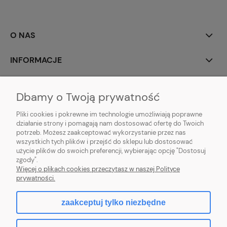
O NAS
INFORMACJE
MOJE KONTO
Dbamy o Twoją prywatność
POMOC
Pliki cookies i pokrewne im technologie umożliwiają poprawne
działanie strony i pomagają nam dostosować ofertę do Twoich
potrzeb. Możesz zaakceptować wykorzystanie przez nas
wszystkich tych plików i przejść do sklepu lub dostosować
użycie plików do swoich preferencji, wybierając opcję "Dostosuj
zgody".
Hurtownia kosmetyczna Zby-Mal | ul. Mościckiego 14; 66-400 Gorzów
Więcej o plikach cookies przeczytasz w naszej Polityce
Wlkp. | NIP: 5992806699 | Tel.
698 35 12 13
|
zby-mal@wp.pl
prywatności.
zaakceptuj tylko niezbędne
pokaż pełną wersję strony