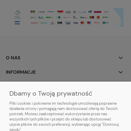
O NAS
INFORMACJE
MOJE KONTO
Dbamy o Twoją prywatność
POMOC
Pliki cookies i pokrewne im technologie umożliwiają poprawne
działanie strony i pomagają nam dostosować ofertę do Twoich
potrzeb. Możesz zaakceptować wykorzystanie przez nas
wszystkich tych plików i przejść do sklepu lub dostosować
użycie plików do swoich preferencji, wybierając opcję "Dostosuj
zgody".
Hurtownia kosmetyczna Zby-Mal | ul. Mościckiego 14; 66-400 Gorzów