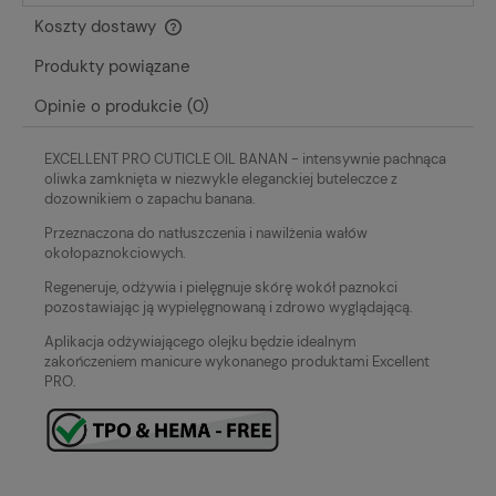
Koszty dostawy
Cena nie zawiera ewentualnych kosztów płatności
Produkty powiązane
Opinie o produkcie (0)
EXCELLENT PRO CUTICLE OIL BANAN -
intensywnie pachnąca
oliwka zamknięta w niezwykle eleganckiej buteleczce z
dozownikiem o zapachu banana.
Przeznaczona do natłuszczenia i nawilżenia wałów
okołopaznokciowych.
Regeneruje, odżywia i pielęgnuje skórę wokół paznokci
pozostawiając ją wypielęgnowaną i zdrowo wyglądającą.
Aplikacja odżywiającego olejku będzie idealnym
zakończeniem manicure wykonanego produktami Excellent
PRO.