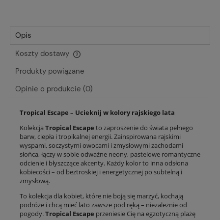
Opis
Koszty dostawy
Cena nie zawiera ewentualnych kosztów płatności
Produkty powiązane
Opinie o produkcie (0)
Tropical Escape – Ucieknij w kolory rajskiego lata
Kolekcja
Tropical Escape
to zaproszenie do świata pełnego
barw, ciepła i tropikalnej energii. Zainspirowana rajskimi
wyspami, soczystymi owocami i zmysłowymi zachodami
słońca, łączy w sobie odważne neony, pastelowe romantyczne
odcienie i błyszczące akcenty. Każdy kolor to inna odsłona
kobiecości – od beztroskiej i energetycznej po subtelną i
zmysłową.
To kolekcja dla kobiet, które nie boją się marzyć, kochają
podróże i chcą mieć lato zawsze pod ręką – niezależnie od
pogody.
Tropical Escape
przeniesie Cię na egzotyczną plażę