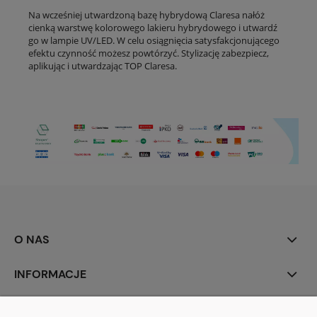
Na wcześniej utwardzoną bazę hybrydową Claresa nałóż
cienką warstwę kolorowego lakieru hybrydowego i utwardź
go w lampie UV/LED. W celu osiągnięcia satysfakcjonującego
efektu czynność możesz powtórzyć. Stylizację zabezpiecz,
aplikując i utwardzając TOP Claresa.
O NAS
INFORMACJE
MOJE KONTO