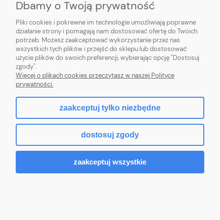
Dbamy o Twoją prywatność
POMOC
Pliki cookies i pokrewne im technologie umożliwiają poprawne
działanie strony i pomagają nam dostosować ofertę do Twoich
potrzeb. Możesz zaakceptować wykorzystanie przez nas
wszystkich tych plików i przejść do sklepu lub dostosować
użycie plików do swoich preferencji, wybierając opcję "Dostosuj
zgody".
Hurtownia kosmetyczna Zby-Mal | ul. Mościckiego 14; 66-400 Gorzów
Więcej o plikach cookies przeczytasz w naszej Polityce
Wlkp. | NIP: 5992806699 | Tel.
698 35 12 13
|
zby-mal@wp.pl
prywatności.
zaakceptuj tylko niezbędne
pokaż pełną wersję strony
dostosuj zgody
Sklep internetowy Shoper.pl
zaakceptuj wszystkie