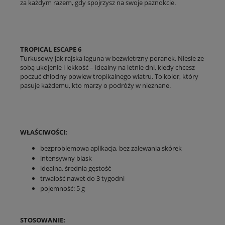
za każdym razem, gdy spojrzysz na swoje paznokcie.
TROPICAL ESCAPE 6
Turkusowy jak rajska laguna w bezwietrzny poranek. Niesie ze
sobą ukojenie i lekkość – idealny na letnie dni, kiedy chcesz
poczuć chłodny powiew tropikalnego wiatru. To kolor, który
pasuje każdemu, kto marzy o podróży w nieznane.
WŁAŚCIWOŚCI:
bezproblemowa aplikacja, bez zalewania skórek
intensywny blask
idealna, średnia gęstość
trwałość nawet do 3 tygodni
pojemność: 5 g
STOSOWANIE: