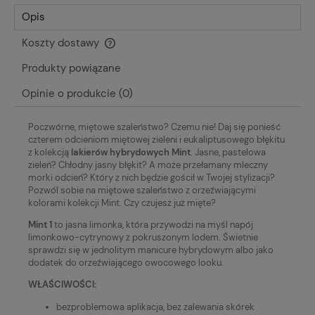
Opis
Koszty dostawy
Cena nie zawiera ewentualnych kosztów płatności
Produkty powiązane
Opinie o produkcie (0)
Poczwórne, miętowe szaleństwo? Czemu nie! Daj się ponieść
czterem odcieniom miętowej zieleni i eukaliptusowego błękitu
z kolekcją
lakierów hybrydowych Mint
. Jasne, pastelowa
zieleń? Chłodny jasny błękit? A może przełamany mleczny
morki odcień? Który z nich będzie gościł w Twojej stylizacji?
Pozwól sobie na miętowe szaleństwo z orzeźwiającymi
kolorami kolekcji Mint. Czy czujesz już mięte?
Mint 1
to jasna limonka, która przywodzi na myśl napój
limonkowo-cytrynowy z pokruszonym lodem. Świetnie
sprawdzi się w jednolitym manicure hybrydowym albo jako
dodatek do orzeźwiającego owocowego looku.
WŁAŚCIWOŚCI:
bezproblemowa aplikacja, bez zalewania skórek