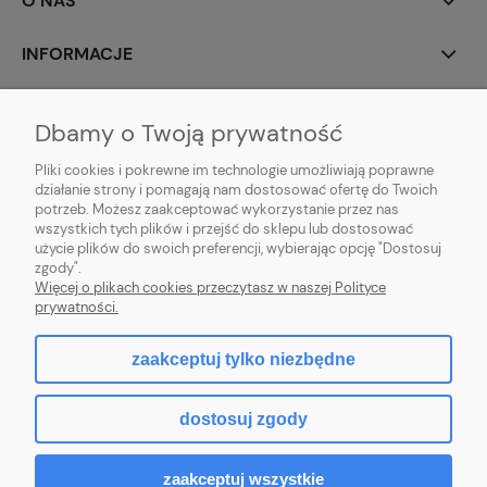
O NAS
INFORMACJE
MOJE KONTO
Dbamy o Twoją prywatność
POMOC
Pliki cookies i pokrewne im technologie umożliwiają poprawne
działanie strony i pomagają nam dostosować ofertę do Twoich
potrzeb. Możesz zaakceptować wykorzystanie przez nas
wszystkich tych plików i przejść do sklepu lub dostosować
użycie plików do swoich preferencji, wybierając opcję "Dostosuj
zgody".
Hurtownia kosmetyczna Zby-Mal | ul. Mościckiego 14; 66-400 Gorzów
Więcej o plikach cookies przeczytasz w naszej Polityce
Wlkp. | NIP: 5992806699 | Tel.
698 35 12 13
|
zby-mal@wp.pl
prywatności.
zaakceptuj tylko niezbędne
pokaż pełną wersję strony
dostosuj zgody
Sklep internetowy Shoper.pl
zaakceptuj wszystkie