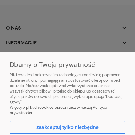
O NAS
INFORMACJE
MOJE KONTO
Dbamy o Twoją prywatność
POMOC
Pliki cookies i pokrewne im technologie umożliwiają poprawne
działanie strony i pomagają nam dostosować ofertę do Twoich
potrzeb. Możesz zaakceptować wykorzystanie przez nas
wszystkich tych plików i przejść do sklepu lub dostosować
użycie plików do swoich preferencji, wybierając opcję "Dostosuj
zgody".
Hurtownia kosmetyczna Zby-Mal | ul. Mościckiego 14; 66-400 Gorzów
Więcej o plikach cookies przeczytasz w naszej Polityce
Wlkp. | NIP: 5992806699 | Tel.
698 35 12 13
|
zby-mal@wp.pl
prywatności.
zaakceptuj tylko niezbędne
pokaż pełną wersję strony