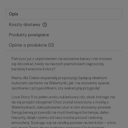
Opis
Koszty dostawy
Cena nie zawiera ewentualnych kosztów płatności
Produkty powiązane
Opinie o produkcie (0)
Patrzysz już z utęsknieniem na wiosenne barwy i nie możesz
się doczekać, kiedy na naszych paznokciach zagoszczą
bardziej kwieciste kolory?
Mamy dla Ciebie wspaniałą propozycję, będącą idealnym
wyborem zarówno na Walentynki, jak i na wiosenny spacer,
spotkanie z przyjaciółkami, czy wakacyjną przygodę!
Love Story 5 to pełen uroku cukierkowy róż, obok którego nie
da się przejść obojętnie! Choć został stworzony z myślą o
Walentynkach, zdecydowanie czuć w nim wiosenny powiew.
Swoją barwą przywodzi na myśl kwitnące hortensje, dalie i
hiacynty, dzięki czemu od razu można poczuć radosną
atmosferę. Szykując się na randkę postaw na ten kolor – a kto
wie, może Twoja druga połówka zaskoczy Cię bukietem