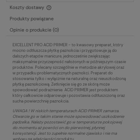
Koszty dostawy
Cena nie zawiera ewentualnych kosztów płatności
Produkty powiązane
Opinie o produkcie (0)
EXCELLENT PRO ACID PRIMER - to kwasowy preparat, który
mocno odtłuszcza płytkę paznokcia i przygotowuje ją do
dalszych etapów manicure, jednocześnie zwiększając
maksymalnie przyczepność nałożonych w późniejszym czasie
produktów. Polecany szczególnie w metodzie akrylowej oraz
w przypadku problematycznych paznokci. Preparat do
stosowania tylko i wyłącznie na naturalną oraz nieuszkodzoną
płytkę paznokciową. Zetknięcie się go ze skórą może
spowodować podrażnienie. ACID PRIMER jest produktem
który całkowicie odparowuje i pozostawia odtłuszczoną oraz
sucha powierzchnię paznokcia.
UWAGA ! W niskich temperaturach ACID PRIMER zamarza.
Otwarcie go w takim stanie może spowodować uszkodzenie
pędzelka. Należy pozostawić go w temperaturze pokojowej
do momentu aż powróci on do pierwotnej, płynnej
konsystencji. Jest to zupełnie normalne zjawisko i nie ma
wpływu na właściwości produktu.