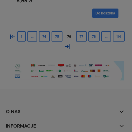
8,99 zł
Do koszyka
«
1
...
74
75
76
77
78
...
114
»
O NAS
INFORMACJE