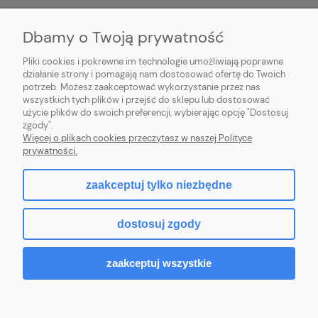
MOJE KONTO
Dbamy o Twoją prywatność
POMOC
Pliki cookies i pokrewne im technologie umożliwiają poprawne
działanie strony i pomagają nam dostosować ofertę do Twoich
potrzeb. Możesz zaakceptować wykorzystanie przez nas
wszystkich tych plików i przejść do sklepu lub dostosować
użycie plików do swoich preferencji, wybierając opcję "Dostosuj
zgody".
Hurtownia kosmetyczna Zby-Mal | ul. Mościckiego 14; 66-400 Gorzów
Więcej o plikach cookies przeczytasz w naszej Polityce
Wlkp. | NIP: 5992806699 | Tel.
698 35 12 13
|
zby-mal@wp.pl
prywatności.
zaakceptuj tylko niezbędne
pokaż pełną wersję strony
dostosuj zgody
Sklep internetowy Shoper.pl
zaakceptuj wszystkie