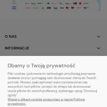
O NAS
INFORMACJE
MOJE KONTO
Dbamy o Twoją prywatność
POMOC
Pliki cookies i pokrewne im technologie umożliwiają poprawne
działanie strony i pomagają nam dostosować ofertę do Twoich
potrzeb. Możesz zaakceptować wykorzystanie przez nas
wszystkich tych plików i przejść do sklepu lub dostosować
użycie plików do swoich preferencji, wybierając opcję "Dostosuj
zgody".
Hurtownia kosmetyczna Zby-Mal | ul. Mościckiego 14; 66-400 Gorzów
Więcej o plikach cookies przeczytasz w naszej Polityce
Wlkp. | NIP: 5992806699 | Tel.
698 35 12 13
|
zby-mal@wp.pl
prywatności.