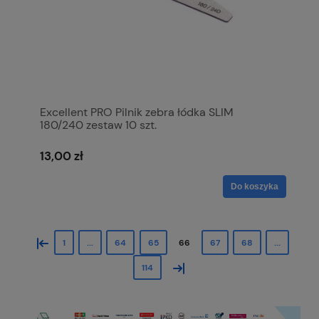
Excellent PRO Pilnik zebra łódka SLIM
180/240 zestaw 10 szt.
13,00 zł
Do koszyka
«
1
...
64
65
66
67
68
...
»
114