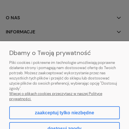
O NAS
INFORMACJE
MOJE KONTO
Dbamy o Twoją prywatność
POMOC
Pliki cookies i pokrewne im technologie umożliwiają poprawne
działanie strony i pomagają nam dostosować ofertę do Twoich
potrzeb. Możesz zaakceptować wykorzystanie przez nas
wszystkich tych plików i przejść do sklepu lub dostosować
użycie plików do swoich preferencji, wybierając opcję "Dostosuj
zgody".
Hurtownia kosmetyczna Zby-Mal | ul. Mościckiego 14; 66-400 Gorzów
Więcej o plikach cookies przeczytasz w naszej Polityce
Wlkp. | NIP: 5992806699 | Tel.
698 35 12 13
|
zby-mal@wp.pl
prywatności.
zaakceptuj tylko niezbędne
pokaż pełną wersję strony
dostosuj zgody