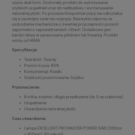
użyciu dual form. Doskonały produkt do wykonywania
szybkich uzupełnień oraz do nadbudowy i wyrównywania
naturalnej płytki. Po procesie fotopolimeryzacji nie odkształca
się a zaciśnięty tunel nie rozpręża. Niezwykle odporny na
uszkodzenia mechaniczne o świetnej przyczepności pozwoli
zapomnieć o zapowietrzeniach i liftach. Dodatkowo jest
bardzo łatwy w opracowaniu pilnikiem lub frezarką. Produkt
wolny od HEMA.
Specyfikacja:
Twardość: Twardy
Poziom krycia: 80%
Konsystencja: Rzadki
Szybkość poziomowania: Szybka
Przeznaczenie:
Krótkie, średnie i długie przedłużenia (do 5 na szablonie)
Uzupełnienia
Utwardzenie naturalnej płytki
Czas utwardzania:
Lampa EXCELLENT PRO MASTER POWER 54W (365nm
+ 405nm): 60 sekund