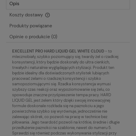
Opis
Koszty dostawy
Cena nie zawiera ewentualnych kosztów płatności
Produkty powiązane
Opinie o produkcie (0)
EXCELLENT PRO HARD LIQUID GEL WHITE CLOUD
- to
mlecznobiały, szybko poziomujący się, twardy żel o rzadkiej
konsystencji, który będzie doskonały do ultra cienkich,
trwałych i naturalnie wyglądających stylizacji. Produkt ten
będzie idealny dla doświadczonych stylistek lubiących
pracować żelami o rzadszej konsystencji i szybko
samopoziomującymi się. Rzadka konsystencja wymusi
szybszy czas reakcji oraz wypoziomowanie się żelu, co
spowoduje znaczne przyśpieszenie tempa pracy. HARD
LIQUID GEL jest żelem który dzięki swojej innowacyjnej
formule doskonale rozkłada się na paznokciu a jego
powierzchnia szybko się wyrównuje, jednocześnie nie
zalewając skórek, co pozwoli na pracę w technice bez
piłowania. Jego twardość pozwoli na krótkie, średnie i długie
przedłużenie paznokci na szablonie, nawet do numeru 5.
Sprawdzi się również podczas wykonywania stylizacji przy