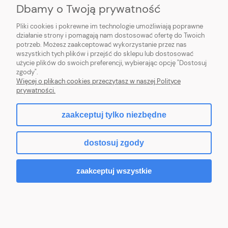
Dbamy o Twoją prywatność
POMOC
Pliki cookies i pokrewne im technologie umożliwiają poprawne
działanie strony i pomagają nam dostosować ofertę do Twoich
potrzeb. Możesz zaakceptować wykorzystanie przez nas
wszystkich tych plików i przejść do sklepu lub dostosować
użycie plików do swoich preferencji, wybierając opcję "Dostosuj
zgody".
Hurtownia kosmetyczna Zby-Mal | ul. Mościckiego 14; 66-400 Gorzów
Więcej o plikach cookies przeczytasz w naszej Polityce
Wlkp. | NIP: 5992806699 | Tel.
698 35 12 13
|
zby-mal@wp.pl
prywatności.
zaakceptuj tylko niezbędne
pokaż pełną wersję strony
dostosuj zgody
Sklep internetowy Shoper.pl
zaakceptuj wszystkie