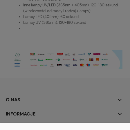
Inne lampy UV/LED (365nm + 405nm): 120-180 sekund
(w zależności od mocy i rodzaju lampy)
Lampy LED (405nm): 60 sekund
Lampy UV (365nm): 120-180 sekund
O NAS
INFORMACJE
MOJE KONTO