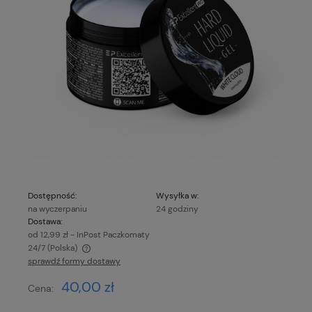
Dostępność:
Wysyłka w:
na wyczerpaniu
24 godziny
Dostawa:
od 12,99 zł
- InPost Paczkomaty
24/7
(Polska)
sprawdź formy dostawy
Cena nie zawiera ewentualnych kosztów płatności
40,00 zł
Cena: