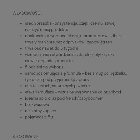
WŁAŚCIWOŚCI:
średniorzadka konsystencja, dzięki czemu łatwiej
nałożyć mniej produktu
doskonała przyczepność dzięki promotorowi adhezji ‒
trwały manicure bez odprysków i zapowietrzeń
trwałość nawet do 3 tygodni
wzmocnienie i utwardzenie naturalnej płytki, przy
niewielkiej ilości produktu
5 odcieni do wyboru
samopoziomująca się formuła ‒ bez smug po pędzelku,
tylko czerpać przyjemność z pracy
efekt cienkich, naturalnych paznokci
efekt kamuflażu ‒ wizualne wyrównanie koloru płytki
idealna solo oraz pod french/babyboomer
bezkwasowa
delikatny zapach
pojemność: 5 g
STOSOWANIE: