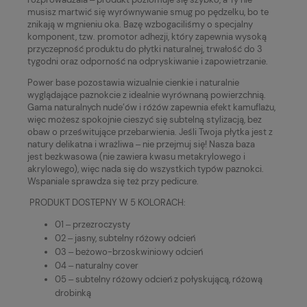
musisz martwić się wyrównywanie smug po pędzelku, bo te
znikają w mgnieniu oka. Bazę wzbogaciliśmy o specjalny
komponent, tzw. promotor adhezji, który zapewnia wysoką
przyczepność produktu do płytki naturalnej, trwałość do 3
tygodni oraz odporność na odpryskiwanie i zapowietrzanie.
Power base
pozostawia wizualnie cienkie i naturalnie
wyglądające paznokcie z idealnie wyrównaną powierzchnią.
Gama naturalnych nude’ów i różów zapewnia efekt kamuflażu,
więc możesz spokojnie cieszyć się subtelną stylizacją, bez
obaw o prześwitujące przebarwienia. Jeśli Twoja płytka jest z
natury delikatna i wrażliwa ‒ nie przejmuj się! Nasza baza
jest bezkwasowa (nie zawiera kwasu metakrylowego i
akrylowego), więc nada się do wszystkich typów paznokci.
Wspaniale sprawdza się też przy pedicure.
PRODUKT DOSTEPNY W 5 KOLORACH:
01 ‒ przezroczysty
02 ‒ jasny, subtelny różowy odcień
03 ‒ beżowo-brzoskwiniowy odcień
04 ‒ naturalny cover
05 ‒ subtelny różowy odcień z połyskującą, różową
drobinką