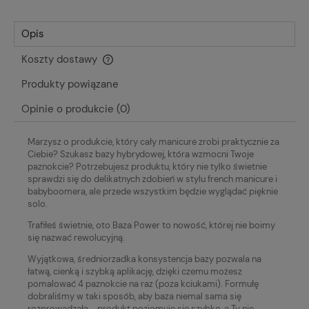
Opis
Koszty dostawy
Cena nie zawiera ewentualnych kosztów płatności
Produkty powiązane
Opinie o produkcie (0)
Marzysz o produkcie, który cały manicure zrobi praktycznie za
Ciebie? Szukasz bazy hybrydowej, która wzmocni Twoje
paznokcie? Potrzebujesz produktu, który nie tylko świetnie
sprawdzi się do delikatnych zdobień w stylu french manicure i
babyboomera, ale przede wszystkim będzie wyglądać pięknie
solo.
Trafiłeś świetnie, oto Baza Power to nowość, której nie boimy
się nazwać rewolucyjną.
Wyjątkowa, średniorzadka
konsystencja bazy pozwala na
łatwą, cienką i szybką aplikację, dzięki czemu możesz
pomalować 4 paznokcie na raz
(poza kciukami). Formułę
dobraliśmy w taki sposób, aby baza niemal sama się
rozprowadzała ‒ produkt poziomuje się szybko, a Ty nie