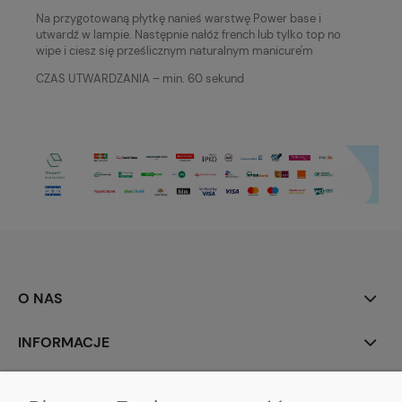
Na przygotowaną płytkę nanieś warstwę Power base i
utwardź w lampie. Następnie nałóż french lub tylko top no
wipe i ciesz się prześlicznym naturalnym manicure'm
CZAS UTWARDZANIA – min. 60 sekund
O NAS
INFORMACJE
MOJE KONTO