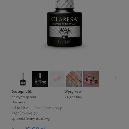
Dostępność:
Wysyłka w:
na wyczerpaniu
24 godziny
Dostawa:
od 12,99 zł
- InPost Paczkomaty
24/7
(Polska)
sprawdź formy dostawy
Cena nie zawiera ewentualnych kosztów płatności