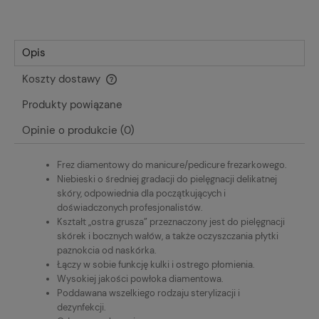
Opis
Koszty dostawy
Cena nie zawiera ewentualnych kosztów płatności
Produkty powiązane
Opinie o produkcie (0)
Frez diamentowy do manicure/pedicure frezarkowego.
Niebieski o średniej gradacji do pielęgnacji delikatnej
skóry, odpowiednia dla początkujących i
doświadczonych profesjonalistów.
Kształt „ostra grusza” przeznaczony jest do pielęgnacji
skórek i bocznych wałów, a także oczyszczania płytki
paznokcia od naskórka.
Łączy w sobie funkcję kulki i ostrego płomienia.
Wysokiej jakości powłoka diamentowa.
Poddawana wszelkiego rodzaju sterylizacji i
dezynfekcji.