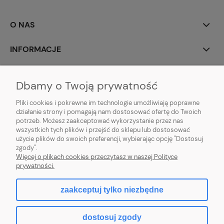
O NAS
INFORMACJE
MOJE KONTO
Dbamy o Twoją prywatność
POMOC
Pliki cookies i pokrewne im technologie umożliwiają poprawne
działanie strony i pomagają nam dostosować ofertę do Twoich
potrzeb. Możesz zaakceptować wykorzystanie przez nas
wszystkich tych plików i przejść do sklepu lub dostosować
użycie plików do swoich preferencji, wybierając opcję "Dostosuj
zgody".
Hurtownia kosmetyczna Zby-Mal | ul. Mościckiego 14; 66-400 Gorzów
Więcej o plikach cookies przeczytasz w naszej Polityce
Wlkp. | NIP: 5992806699 | Tel.
698 35 12 13
|
zby-mal@wp.pl
prywatności.
zaakceptuj tylko niezbędne
pokaż pełną wersję strony
dostosuj zgody