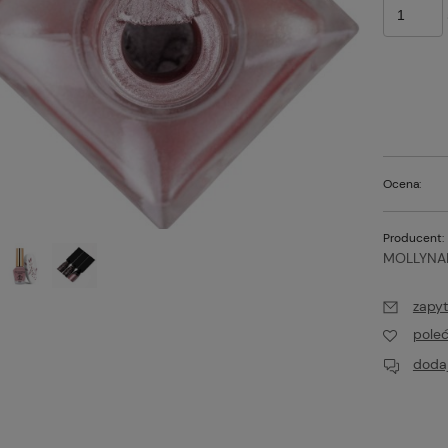
Ocena:
Producent:
MOLLYNAI
zapyt
t PRO Colors Limited
Excellent PRO Colors Limited
 lakier hybrydowy
809 7g, lakier hybrydowy
pole
16,00 zł
dodaj
Do koszyka
Do koszyk
larna:
Cena regularna:
19,00 zł
cena:
Najniższa cena: