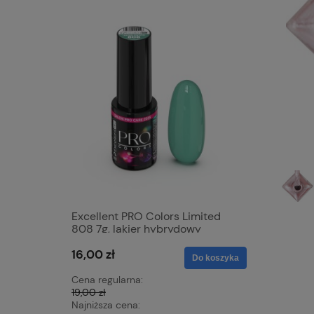
Excellent PRO Colors Limited
Excellen
808 7g, lakier hybrydowy
829 7g ,
16,00 zł
16,00 zł
Do koszyka
Cena regularna:
Cena regu
19,00 zł
19,00 zł
Najniższa cena:
Najniższa 