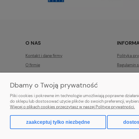
O NAS
INFORM
Kontakt i dane firmy
Polityka pr
O firmie
Regulamin s
Czas i kosz
Dbamy o Twoją prywatność
Formy płat
Pliki cookies i pokrewne im technologie umożliwiają poprawne działa
do sklepu lub dostosować użycie plików do swoich preferencji, wybier
Więcej o plikach cookies przeczytasz w naszej Polityce prywatności.
Hurtownia kosmetyczna Zby-
zaakceptuj tylko niezbędne
dostos