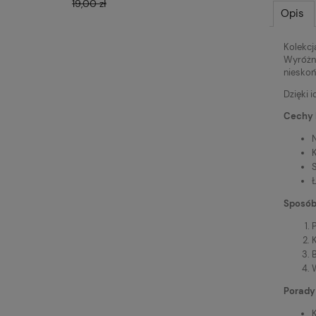
19,00 zł
19,00 zł
Opis
Kolekcj
Wyróżni
niesko
Dzięki 
Cechy 
Ł
Sposób
K
Porady