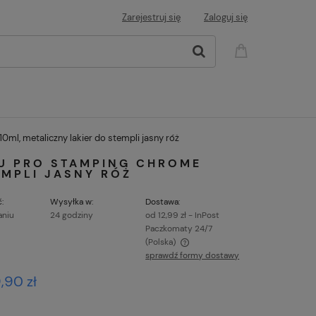
Zarejestruj się
Zaloguj się
0ml, metaliczny lakier do stempli jasny róż
GU PRO STAMPING CHROME
EMPLI JASNY RÓŻ
:
Wysyłka w:
Dostawa:
aniu
24 godziny
od 12,99 zł
- InPost
Paczkomaty 24/7
(Polska)
sprawdź formy dostawy
Cena nie zawiera ewentualnych kosztów
9,90 zł
płatności