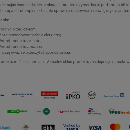
Zdejmując nadmiar lakieru z blaszki staraj się trzymać kartę pod kątem 45 s
bieraj wzór stemplem z blaszki sprawnie, dosłownie na chwilę stykając stem
enia:
Chronić przed dziećmi.
Może powodować reakcję alergiczną.
Unikać kontaktu ze skórą.
Unikać kontaktu z oczami.
Proszę uważnie przeczytać sposób użycia.
roduktu może ulec zmianie. Aktualny skład produktu znajduje się na opakow