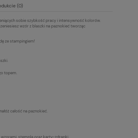
19,00 zł
19,00 zł
odukcie (0)
eniących sobie szybkość pracy i intensywność kolorów.
zeniesiesz wzór z blaszki na paznokieć tworząc
odę ze stampingiem!
szki.
 go topem.
nałóż całość na paznokieć.
z wzorami, stempla oraz karty-zdrapki.