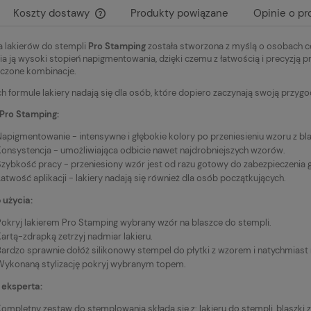
19,00 zł
Koszty dostawy
Produkty powiązane
Opinie o pr
a lakierów do stempli
Pro Stamping
została stworzona z myślą o osobach c
Cena nie zawiera ewentualnych kosztów
a ją wysoki stopień napigmentowania, dzięki czemu z łatwością i precyzją pr
płatności
ńczone kombinacje.
ich formule lakiery nadają się dla osób, które dopiero zaczynają swoją przyg
Pro Stamping:
Napigmentowanie - intensywne i głębokie kolory po przeniesieniu wzoru z bla
Konsystencja - umożliwiająca odbicie nawet najdrobniejszych wzorów.
Szybkość pracy - przeniesiony wzór jest od razu gotowy do zabezpieczenia
atwość aplikacji - lakiery nadają się również dla osób początkujących.
 użycia:
Pokryj lakierem Pro Stamping wybrany wzór na blaszce do stempli.
artą-zdrapką zetrzyj nadmiar lakieru.
Bardzo sprawnie dołóż silikonowy stempel do płytki z wzorem i natychmiast 
Wykonaną stylizację pokryj wybranym topem.
 eksperta:
Kompletny zestaw do stemplowania składa się z: lakieru do stempli, blaszki 