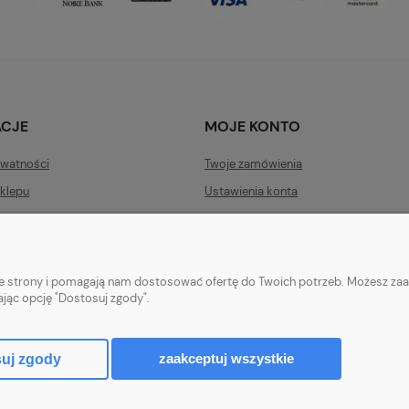
ACJE
MOJE KONTO
ywatności
Twoje zamówienia
klepu
Ustawienia konta
ty dostawy
Przechowalnia
ności
nie strony i pomagają nam dostosować ofertę do Twoich potrzeb. Możesz zaa
ając opcję "Dostosuj zgody".
Mal | ul. Mościckiego 14; 66-400 Gorzów Wlkp. | NIP: 5992806699 | Tel.
69
zaakceptuj wszystkie
uj zgody
Sklep internetowy Shoper.pl