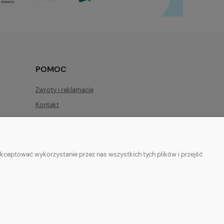
POMOC
Zwroty i reklamacje
Kontakt
kceptować wykorzystanie przez nas wszystkich tych plików i przejść
8 35 12 13
|
zby-mal@wp.pl