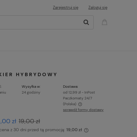
Zarejestruj się
Zaloguj się
AKIER HYBRYDOWY
:
Wysyłka w:
Dostawa:
aniu
24 godziny
od 12,99 zł
- InPost
Paczkomaty 24/7
(Polska)
sprawdź formy dostawy
Cena nie zawiera ewentualnych kosztów
6,00 zł
19,00 zł
płatności
 cena z 30 dni przed tą promocją:
19,00 zł