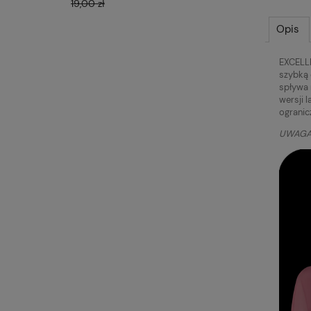
19,00 zł
19,00 zł
Opis
EXCELLE
szybką 
spływa 
wersji 
ogranic
UWAGA! 