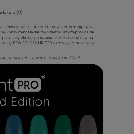
19,00 zł
19,00 zł
odukcie (0)
w intensywnych kolorach. Kremowa formuła zapewnia
lnej konsystencji lakier ma świetną przyczepność i nie
 przez cały okres jej noszenia. Dłuższa nakrętka w tej
rt pracy. PRO COLORS LIMITED to niezwykłe odcienie w
enką warstwą oraz utwardzać minimum 60sek.