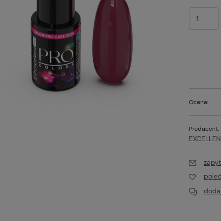
Ocena:
Producent:
EXCELLEN
t PRO Colors Limited
Excellent PRO Colors Limited
 lakier hybrydowy
805 7g, lakier hybrydowy
zapyt
pole
16,00 zł
Do koszyka
Do koszyk
dodaj
larna:
Cena regularna:
19,00 zł
cena:
Najniższa cena: