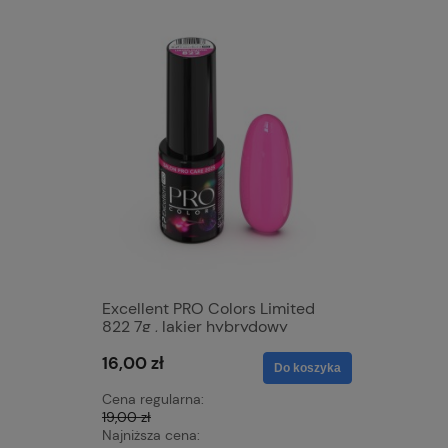
Excellent PRO Colors Limited
Excellen
822 7g , lakier hybrydowy
823 7g ,
16,00 zł
16,00 zł
Do koszyka
Cena regularna:
Cena regu
19,00 zł
19,00 zł
Najniższa cena:
Najniższa 