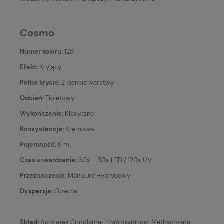
Cosmo
Numer koloru:
125
Efekt:
Kryjący
Pełne krycie:
2 cienkie warstwy
Odcień:
Fioletowy
Wykończenie:
Klasyczne
Konsystencja:
Kremowa
Pojemność:
6 ml
Czas utwardzania:
30s – 90s LED / 120s UV
Przeznaczenie:
Manicure Hybrydowy
Dyspersja:
Obecna
Skład:
Acrylates Copolymer, Hydroxypropyl Methacrylate,