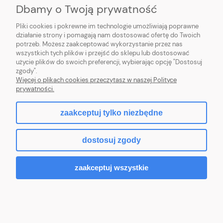
Dbamy o Twoją prywatność
POMOC
Pliki cookies i pokrewne im technologie umożliwiają poprawne
działanie strony i pomagają nam dostosować ofertę do Twoich
potrzeb. Możesz zaakceptować wykorzystanie przez nas
wszystkich tych plików i przejść do sklepu lub dostosować
użycie plików do swoich preferencji, wybierając opcję "Dostosuj
zgody".
Hurtownia kosmetyczna Zby-Mal | ul. Mościckiego 14; 66-400 Gorzów
Więcej o plikach cookies przeczytasz w naszej Polityce
Wlkp. | NIP: 5992806699 | Tel.
698 35 12 13
|
zby-mal@wp.pl
prywatności.
zaakceptuj tylko niezbędne
pokaż pełną wersję strony
dostosuj zgody
Sklep internetowy Shoper.pl
zaakceptuj wszystkie