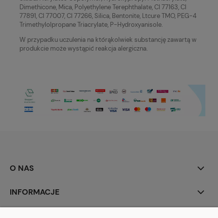
Dimethicone, Mica, Polyethylene Terephthalate, CI 77163, CI
77891, CI 77007, CI 77266, Silica, Bentonite, Ltcure TMO, PEG-4
Trimethylolpropane Triacrylate, P-Hydroxyanisole.
W przypadku uczulenia na którąkolwiek substancję zawartą w
produkcie może wystąpić reakcja alergiczna.
O NAS
INFORMACJE
MOJE KONTO