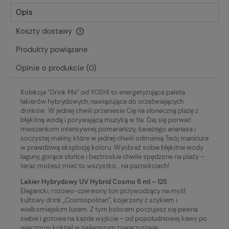
Opis
Koszty dostawy
Cena nie zawiera ewentualnych kosztów płatności
Produkty powiązane
Opinie o produkcie (0)
Kolekcja “Drink Me” od YOSHI to energetyzująca paleta
lakierów hybrydowych, nawiązująca do orzeźwiających
drinków. W jednej chwili przeniesie Cię na słoneczną plażę z
błękitną wodą i porywającą muzyką w tle. Daj się porwać
mieszankom intensywnej pomarańczy, świeżego ananasa i
soczystej maliny, które w jednej chwili odmienią Twój manicure
w prawdziwą eksplozję koloru. Wyobraź sobie błękitne wody
laguny, gorące słońce i beztroskie chwile spędzone na plaży –
teraz możesz mieć to wszystko… na paznokciach!
Lakier Hybrydowy UV Hybrid Cosmo 6 ml – 125
Elegancki, różowo-czerwony ton przywodzący na myśl
kultowy drink „Cosmopolitan”, kojarzony z szykiem i
wielkomiejskim luzem. Z tym kolorem poczujesz się pewna
siebie i gotowa na każde wyjście – od popołudniowej kawy po
wieczorny koktajl w najlepszym towarzystwie.