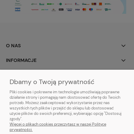
O NAS
INFORMACJE
MOJE KONTO
Dbamy o Twoją prywatność
POMOC
Pliki cookies i pokrewne im technologie umożliwiają poprawne
działanie strony i pomagają nam dostosować ofertę do Twoich
potrzeb. Możesz zaakceptować wykorzystanie przez nas
wszystkich tych plików i przejść do sklepu lub dostosować
użycie plików do swoich preferencji, wybierając opcję "Dostosuj
zgody".
Hurtownia kosmetyczna Zby-Mal | ul. Mościckiego 14; 66-400 Gorzów
Więcej o plikach cookies przeczytasz w naszej Polityce
Wlkp. | NIP: 5992806699 | Tel.
698 35 12 13
|
zby-mal@wp.pl
prywatności.