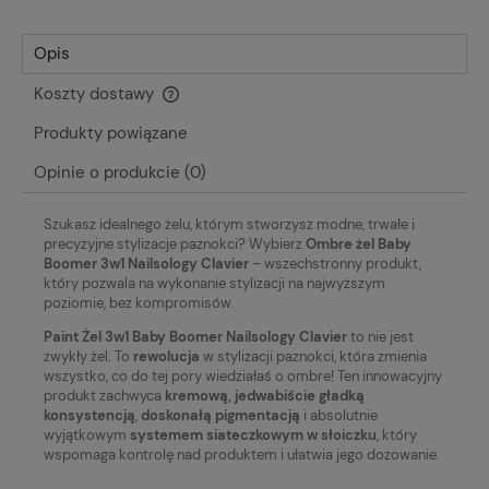
Opis
Koszty dostawy
Cena nie zawiera ewentualnych kosztów płatności
Produkty powiązane
Opinie o produkcie (0)
Szukasz idealnego żelu, którym stworzysz modne, trwałe i
precyzyjne stylizacje paznokci? Wybierz
Ombre żel Baby
Boomer 3w1 Nailsology Clavier
– wszechstronny produkt,
który pozwala na wykonanie stylizacji na najwyższym
poziomie, bez kompromisów.
Paint Żel 3w1 Baby Boomer Nailsology Clavier
to nie jest
zwykły żel. To
rewolucja
w stylizacji paznokci, która zmienia
wszystko, co do tej pory wiedziałaś o ombre! Ten innowacyjny
produkt zachwyca
kremową, jedwabiście gładką
konsystencją
,
doskonałą pigmentacją
i absolutnie
wyjątkowym
systemem siateczkowym w słoiczku
, który
wspomaga kontrolę nad produktem i ułatwia jego dozowanie.