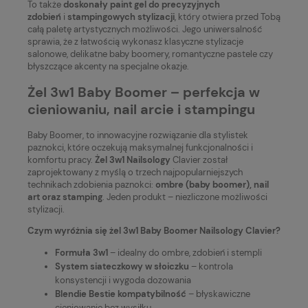
To także
doskonały paint gel do precyzyjnych
zdobień
i
stampingowych stylizacji
, który otwiera przed Tobą
całą paletę artystycznych możliwości. Jego uniwersalność
sprawia, że z łatwością wykonasz klasyczne stylizacje
salonowe, delikatne baby boomery, romantyczne pastele czy
błyszczące akcenty na specjalne okazje.
Żel 3w1 Baby Boomer – perfekcja w
cieniowaniu, nail arcie i stampingu
Baby Boomer, to innowacyjne rozwiązanie dla stylistek
paznokci, które oczekują maksymalnej funkcjonalności i
komfortu pracy.
Żel 3w1 Nailsology
Clavier został
zaprojektowany z myślą o trzech najpopularniejszych
technikach zdobienia paznokci:
ombre (baby boomer), nail
art oraz stamping
. Jeden produkt – niezliczone możliwości
stylizacji.
Czym wyróżnia się żel 3w1 Baby Boomer Nailsology Clavier?
Formuła 3w1
– idealny do ombre, zdobień i stempli
System siateczkowy w słoiczku
– kontrola
konsystencji i wygoda dozowania
Blendie Bestie kompatybilność
– błyskawiczne
cieniowanie bez wysiłku