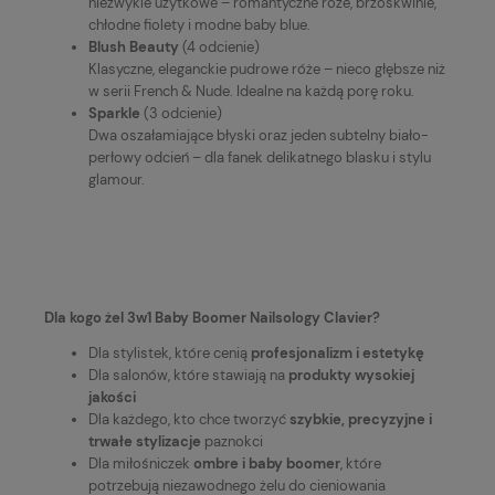
niezwykle użytkowe – romantyczne róże, brzoskwinie,
chłodne fiolety i modne baby blue.
Blush Beauty
(4 odcienie)
Klasyczne, eleganckie pudrowe róże – nieco głębsze niż
w serii French & Nude. Idealne na każdą porę roku.
Sparkle
(3 odcienie)
Dwa oszałamiające błyski oraz jeden subtelny biało-
perłowy odcień – dla fanek delikatnego blasku i stylu
glamour.
Dla kogo żel 3w1 Baby Boomer Nailsology Clavier?
Dla stylistek, które cenią
profesjonalizm i estetykę
Dla salonów, które stawiają na
produkty wysokiej
jakości
Dla każdego, kto chce tworzyć
szybkie, precyzyjne i
trwałe stylizacje
paznokci
Dla miłośniczek
ombre i baby boomer
, które
potrzebują niezawodnego żelu do cieniowania