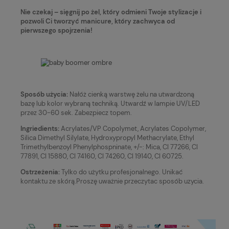
Nie czekaj – sięgnij po żel, który odmieni Twoje stylizacje i
pozwoli Ci tworzyć manicure, który zachwyca od
pierwszego spojrzenia!
Sposób użycia:
Nałóż cienką warstwę żelu na utwardzoną
bazę lub kolor wybraną techniką. Utwardź w lampie UV/LED
przez 30-60 sek. Zabezpiecz topem.
Ingriedients:
Acrylates/VP Copolymet, Acrylates Copolymer,
Silica Dimethyl Silylate, Hydroxypropyl Methacrylate, Ethyl
Trimethylbenzoyl Phenylphospninate, +/-: Mica, CI 77266, CI
77891, CI 15880, CI 74160, CI 74260, CI 19140, CI 60725.
Ostrzeżenia:
Tylko do użytku profesjonalnego. Unikać
kontaktu ze skórą.Proszę uważnie przeczytac sposób uzycia.