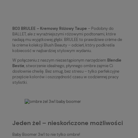
B03 BRULEE – Kremowy Różowy Taupe
– Podobny do
BALLET, ale z wyraźniejszymi różowymi podtonami, które
nadają mu wyjątkowej głębi. BRULEE to prawdziwe crème de
la crème kolekcji Blush Beauty – odcień, który podkreśla
kobiecość w najbardziej stylowym wydaniu.
W połączeniu z naszym niezastąpionym narzędziem
Blendie
Bestie
, stworzenie idealnego, płynnego ombre zajmie Ci
dosłownie chwilę. Bez smug, bez stresu – tylko perfekcyjne
przejście kolorów i oszczędność czasu w codziennej pracy
stylistki.
Jeden żel – nieskończone możliwości
Baby Boomer 3w1 to nie tylko ombre!