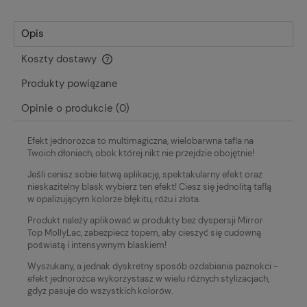
Opis
Koszty dostawy
Cena nie zawiera ewentualnych kosztów płatności
Produkty powiązane
Opinie o produkcie (0)
Efekt jednorożca to multimagiczna, wielobarwna tafla na
Twoich dłoniach, obok której nikt nie przejdzie obojętnie!
Jeśli cenisz sobie łatwą aplikację, spektakularny efekt oraz
nieskazitelny blask wybierz ten efekt! Ciesz się jednolitą taflą
w opalizującym kolorze błękitu, różu i złota.
Produkt należy aplikować w produkty bez dyspersji Mirror
Top MollyLac, zabezpiecz topem, aby cieszyć się cudowną
poświatą i intensywnym blaskiem!
Wyszukany, a jednak dyskretny sposób ozdabiania paznokci -
efekt jednorożca wykorzystasz w wielu różnych stylizacjach,
gdyż pasuje do wszystkich kolorów.