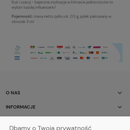
Kuś i czaruj - bajeczna stylizacja w klimacie jednorożców to
wybór każdej influencerki!
Pojemność:
masa netto pyłku ok. 0.3 g, pyłek pakowany w
słoiczek 3 ml
O NAS
INFORMACJE
MOJE KONTO
Dbamy o Twoją prywatność